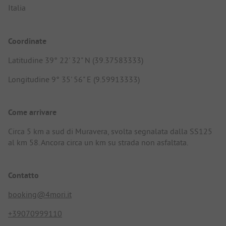
Italia
Coordinate
Latitudine 39° 22' 32" N (39.37583333)
Longitudine 9° 35' 56" E (9.59913333)
Come arrivare
Circa 5 km a sud di Muravera, svolta segnalata dalla SS125
al km 58. Ancora circa un km su strada non asfaltata.
Contatto
booking@4mori.it
+39070999110