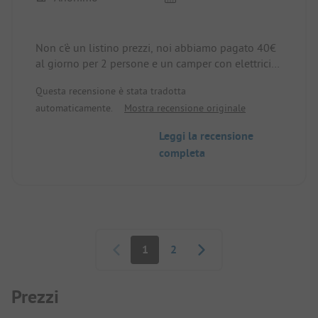
Non c'è un listino prezzi, noi abbiamo pagato 40€
al giorno per 2 persone e un camper con elettricità
(giugno). I servizi igienici erano i migliori, anche
Questa recensione è stata tradotta
con carta igienica e sapone. Ristorante
automaticamente.
Mostra recensione originale
sovraffollato e caotico, si consiglia la
prenotazione. Ampia spiaggia piatta e sabbiosa,
Leggi la recensione
ottima per i bambini. È consigliabile acquistare
completa
tutto in anticipo, lasciare il sito con il camper è
consentito solo per l'arrivo e la partenza. Non è
possibile fare acquisti dalle 13 alle 17.
Paginazione
1
2
Prezzi