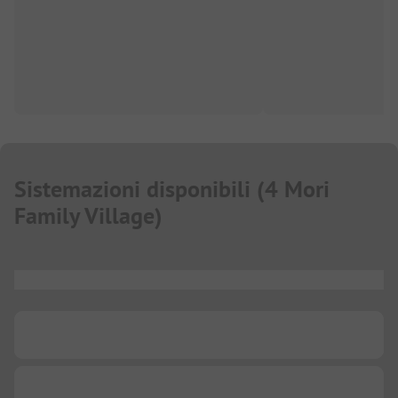
Sistemazioni disponibili
(
4 Mori
Family Village
)
...
...
...