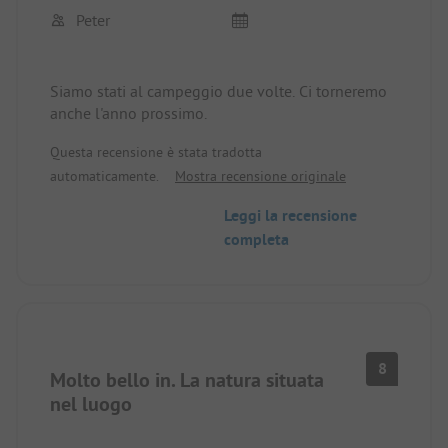
ricarica per le auto elettriche. Avevamo prenotato
Peter
dei lettini in spiaggia (tipico dell'Italia), non
economici ma il personale era molto gentile anche
lì.
Siamo stati al campeggio due volte. Ci torneremo
Nel complesso, una vacanza indimenticabile.
anche l'anno prossimo.
Grazie mille. Torneremmo di nuovo.
Questa recensione è stata tradotta
automaticamente.
Mostra recensione originale
Leggi la recensione
completa
8
Molto bello in. La natura situata
nel luogo