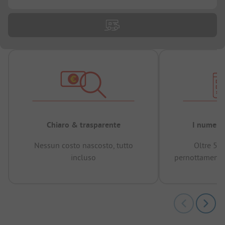
Chiaro & trasparente
I numeri 
Nessun costo nascosto, tutto
Oltre 50
incluso
pernottamenti 