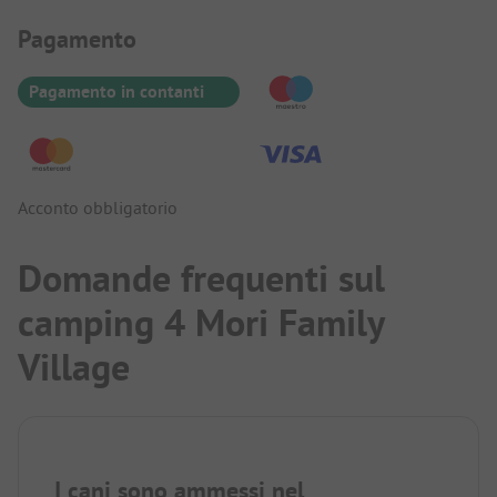
Informazioni sul pagamento
Pagamento
Pagamento in contanti
Acconto obbligatorio
Domande frequenti sul
camping 4 Mori Family
Village
I cani sono ammessi nel