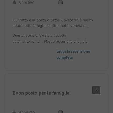
Christian
Qui tutto è al posto giusto! Il percorso è molto
adatto alle famiglie e offre molta varietà e
avventura per i bambini di quasi tutte le età.
Questa recensione è stata tradotta
Naturalmente, questo va a vantaggio anche dei
automaticamente.
Mostra recensione originale
genitori: bambini felici, genitori felici! Il sito è
molto pulito e ben tenuto. Il supermercato non
Leggi la recensione
lascia nulla a desiderare. Il ristorante è il top!
completa
Torneremo!
6
Buon posto per le famiglie
Anonimo