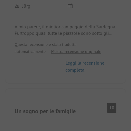
Jürg
A mio parere, il miglior campeggio della Sardegna.
Purtroppo quasi tutte le piazzole sono sotto gli
alberi, quindi una stella in meno.
Questa recensione è stata tradotta
automaticamente.
Mostra recensione originale
Leggi la recensione
completa
10
Un sogno per le famiglie