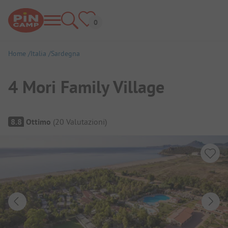
Home
Italia
Sardegna
4 Mori Family Village
Panoramica del campeggio
8.8
Ottimo
(
20
Valutazioni
)