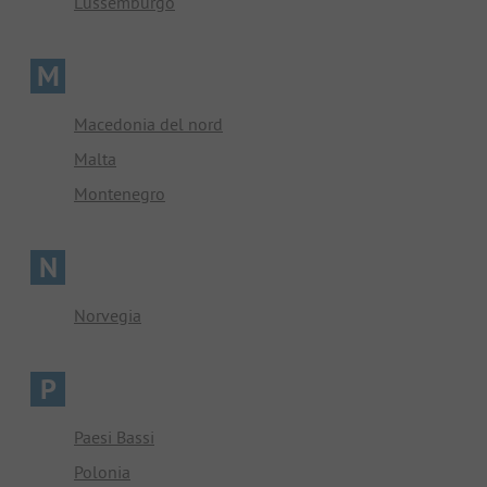
Lussemburgo
M
Macedonia del nord
Malta
Montenegro
N
Norvegia
P
Paesi Bassi
Polonia