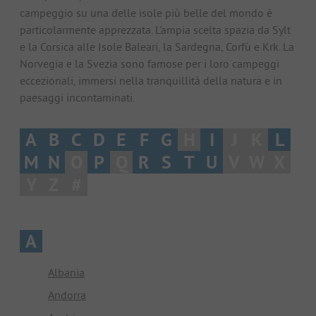
campeggio su una delle isole più belle del mondo è
particolarmente apprezzata. L'ampia scelta spazia da Sylt
e la Corsica alle Isole Baleari, la Sardegna, Corfù e Krk. La
Norvegia e la Svezia sono famose per i loro campeggi
eccezionali, immersi nella tranquillità della natura e in
paesaggi incontaminati.
A
B
C
D
E
F
G
H
I
J
K
L
M
N
O
P
Q
R
S
T
U
V
W
X
Y
Z
#
A
Albania
Andorra