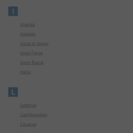
I
Irlanda
Islanda
Isola di Jersey
Isole Faroe
Isole Åland
Italia
L
Lettonia
Liechtenstein
Lituania