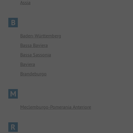
Assia
B
Baden-Württemberg
Bassa Baviera
Bassa Sassonia
Baviera
Brandeburgo
M
Meclemburgo-Pomerania Anteriore
R