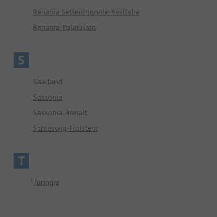
Renania Settentrionale-Vestfalia
Renania-Palatinato
S
Saarland
Sassonia
Sassonia-Anhalt
Schleswig-Holstein
T
Turingia