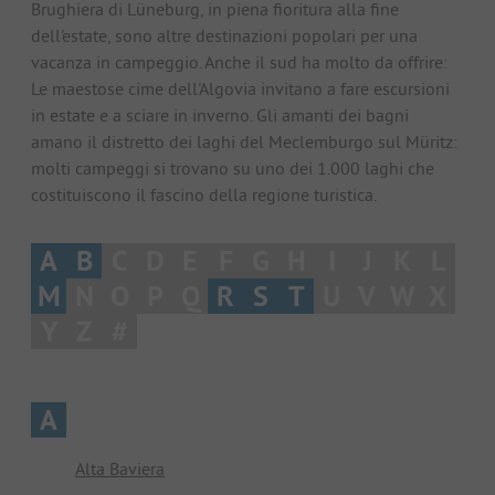
Brughiera di Lüneburg, in piena fioritura alla fine
dell'estate, sono altre destinazioni popolari per una
vacanza in campeggio. Anche il sud ha molto da offrire:
Le maestose cime dell'Algovia invitano a fare escursioni
in estate e a sciare in inverno. Gli amanti dei bagni
amano il distretto dei laghi del Meclemburgo sul Müritz:
molti campeggi si trovano su uno dei 1.000 laghi che
costituiscono il fascino della regione turistica.
A
B
C
D
E
F
G
H
I
J
K
L
M
N
O
P
Q
R
S
T
U
V
W
X
Y
Z
#
A
Alta Baviera