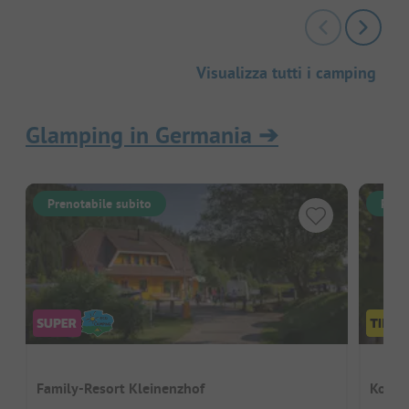
Visualizza tutti i camping
Glamping in Germania
➔
Prenotabile subito
Pren
Family-Resort Kleinenzhof
Komfo