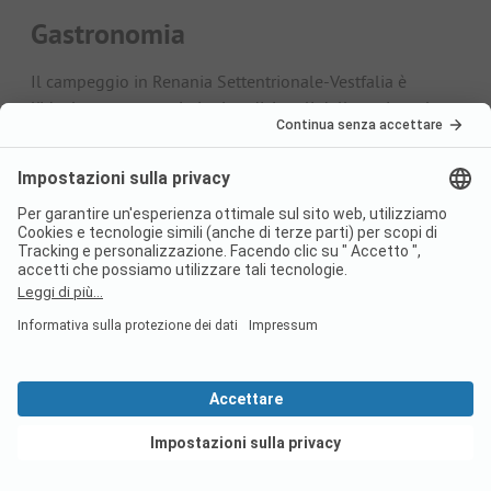
Gastronomia
Il campeggio in Renania Settentrionale-Vestfalia è
l'ideale per gustare i piatti tradizionali della regione. La
cucina locale offre spesso gustosi piatti a base di carne e
salsicce. Salsicce arrosto, prosciutto arrosto con salsa di
rosa canina, lo stufato di carne (Spanisch Fricco) e il
sanguinaccio con pane di segale integrale (Möppkenbrot
mit Pumpernickel) sono solo alcune delle prelibatezze
della zona. Spesso si mangiano anche stufati con
ingredienti regionali come fagioli, patate e cavoli. In
generale, i piatti a base di cavolo sono molto popolari,
come ad esempio lo Schlabberkappes, chiamato anche
Schmatzkohl. Per chiudere in dolcezza, si può provare il
tipico Pickert Lippischer come dessert. La torta lievitata,
presentata in tante variazioni, si abbina bene con
marmellata o sciroppo, ma c'è anche una versione salata
con salsiccia di fegato.