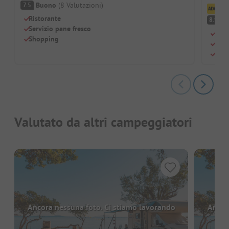
Buono
(
8
Valutazioni
)
7.5
Cl
Ristorante
O
8.9
Servizio pane fresco
Vist
Shopping
Idea
Serv
Valutato da altri campeggiatori
Ancora nessuna foto. Ci stiamo lavorando
Ancor