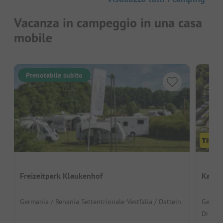
Vacanza in campeggio in una casa
mobile
Prenotabile subito
Freizeitpark Klaukenhof
Kalbe
Germania / Renania Settentrionale-Vestfalia / Datteln
Germani
Drolsh