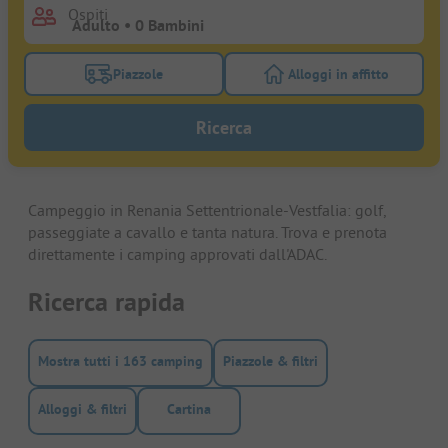
Ospiti
Piazzole
Alloggi in affitto
Attivare il filtro piazzole per cercare piazzole
Attivare il filtro all
Ricerca
Campeggio in Renania Settentrionale-Vestfalia: golf,
passeggiate a cavallo e tanta natura. Trova e prenota
direttamente i camping approvati dall'ADAC.
Ricerca rapida
Mostra tutti i 163 camping
Piazzole & filtri
Alloggi & filtri
Cartina