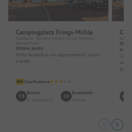
Campingplatz Frings-Mühle
Cam
Germania - Renania Settentrionale-Vestfalia -
German
Blankenheim
Ottimo
Ottimo posto
tranqu
Posto fantastico con appezzamenti, bosco
Campe
e prato.
campeg
genti
compli
servizi
Classificazione
Buono
Eccellente
7.8
10
8.7
(5 Valutazioni)
Andreas