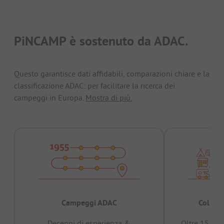
PiNCAMP è sostenuto da ADAC.
Questo garantisce dati affidabili, comparazioni chiare e la
classificazione ADAC: per facilitare la ricerca dei
campeggi in Europa.
Mostra di più.
Campeggi ADAC
Collaud
Decenni di esperienza &
Oltre 15 mili