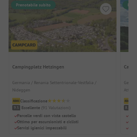
Prenotabile subito
Pren
Campingplatz Hetzingen
Campi
Germania / Renania Settentrionale-Vestfalia /
Germani
Nideggen
Attend
Classificazione
Cl
Eccellente
(
91
Valutazioni
)
O
9.5
8.3
Parcelle verdi con vista castello
Sple
Ottimo per escursionisti e ciclisti
Nego
Servizi igienici impeccabili
Otti