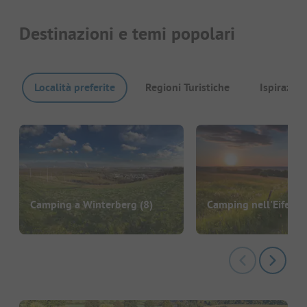
Destinazioni e temi popolari
Località preferite
Regioni Turistiche
Ispirazion
Camping a Winterberg
(8)
Camping nell'Eifel
(1