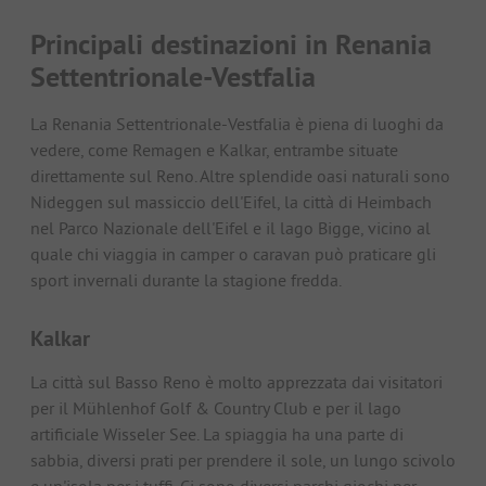
Principali destinazioni in Renania
Settentrionale-Vestfalia
La Renania Settentrionale-Vestfalia è piena di luoghi da
vedere, come Remagen e Kalkar, entrambe situate
direttamente sul Reno. Altre splendide oasi naturali sono
Nideggen sul massiccio dell'Eifel, la città di Heimbach
nel Parco Nazionale dell'Eifel e il lago Bigge, vicino al
quale chi viaggia in camper o caravan può praticare gli
sport invernali durante la stagione fredda.
Kalkar
La città sul Basso Reno è molto apprezzata dai visitatori
per il Mühlenhof Golf & Country Club e per il lago
artificiale Wisseler See. La spiaggia ha una parte di
sabbia, diversi prati per prendere il sole, un lungo scivolo
e un'isola per i tuffi. Ci sono diversi parchi giochi per