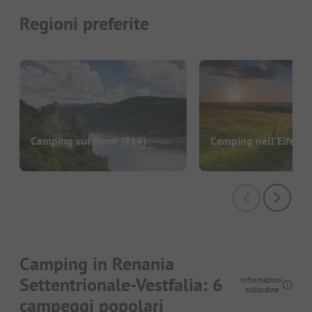
Regioni preferite
Camping sul Reno
(714)
Camping nell'Eifel
(1
Camping in Renania
Settentrionale-Vestfalia: 6
Informazioni
sull'ordine
campeggi popolari