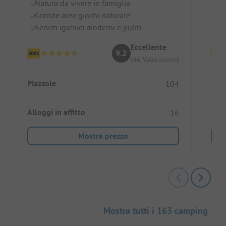
Natura da vivere in famiglia
La
Grande area giochi naturale
Ot
Servizi igienici moderni e puliti
Gr
Eccellente
9.2
(46 Valutazioni)
Piazzole
Piaz
104
Alloggi in affitto
Allo
16
Mostra prezzo
Mostra tutti i 163 camping