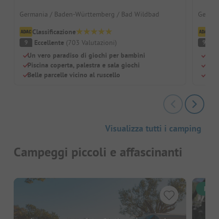
Germania / Baden-Württemberg / Bad Wildbad
German
Classificazione
Cl
Eccellente
(
703
Valutazioni
)
O
9
9
Un vero paradiso di giochi per bambini
Idea
Piscina coperta, palestra e sala giochi
Serv
Belle parcelle vicino al ruscello
I ca
Visualizza tutti i camping
Campeggi piccoli e affascinanti
Pren