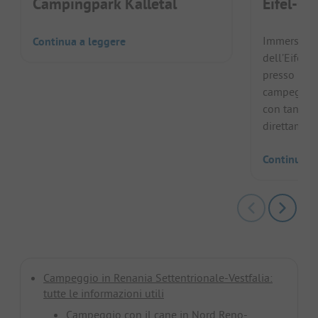
Campingpark Kalletal
Eifel-Ca
Immerso ne
Continua a leggere
dell’Eifel 
presso il l
campeggio a
con tanto c
direttamente
Continua a
Campeggio in Renania Settentrionale-Vestfalia:
tutte le informazioni utili
Campeggio con il cane in Nord Reno-