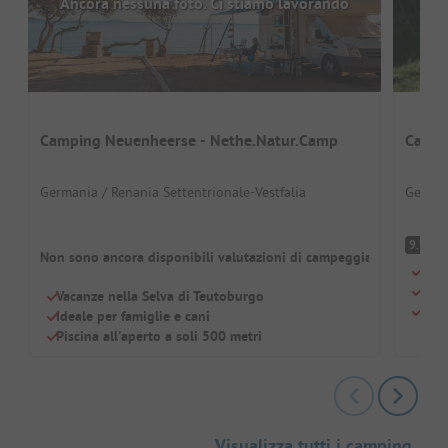
Ancora nessuna foto. Ci stiamo lavorando
Camping Neuenheerse - Nethe.Natur.Camp
Campi
Germania / Renania Settentrionale-Vestfalia
German
Ec
9.7
Non sono ancora disponibili valutazioni di campeggiatori
Picc
Idea
Vacanze nella Selva di Teutoburgo
Giro
Ideale per famiglie e cani
Piscina all'aperto a soli 500 metri
Visualizza tutti i camping