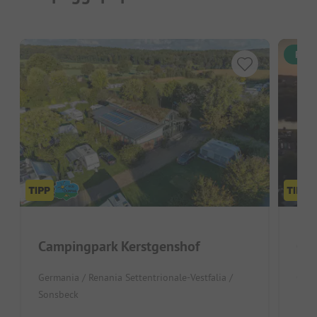
Pren
Campingpark Kerstgenshof
Cam
Germania / Renania Settentrionale-Vestfalia /
Germ
Sonsbeck
Lipp