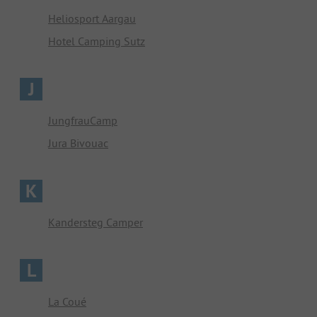
Heliosport Aargau
Hotel Camping Sutz
J
JungfrauCamp
Jura Bivouac
K
Kandersteg Camper
L
La Coué