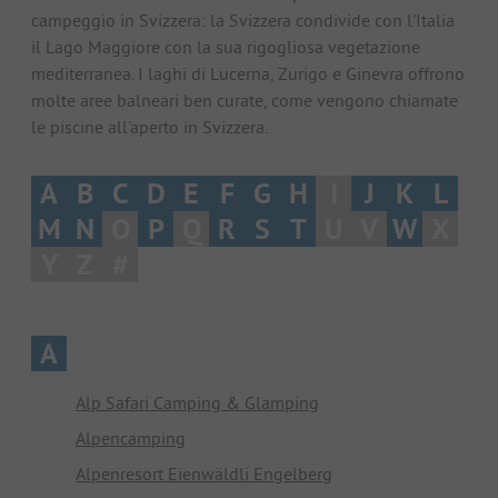
campeggio in Svizzera: la Svizzera condivide con l'Italia
il Lago Maggiore con la sua rigogliosa vegetazione
mediterranea. I laghi di Lucerna, Zurigo e Ginevra offrono
molte aree balneari ben curate, come vengono chiamate
le piscine all'aperto in Svizzera.
A
B
C
D
E
F
G
H
I
J
K
L
M
N
O
P
Q
R
S
T
U
V
W
X
Y
Z
#
A
Alp Safari Camping & Glamping
Alpencamping
Alpenresort Eienwäldli Engelberg