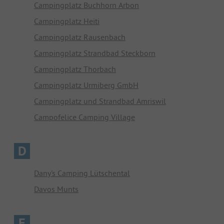
Campingplatz Buchhorn Arbon
Campingplatz Heiti
Campingplatz Rausenbach
Campingplatz Strandbad Steckborn
Campingplatz Thorbach
Campingplatz Urmiberg GmbH
Campingplatz und Strandbad Amriswil
Campofelice Camping Village
D
Dany's Camping Lütschental
Davos Munts
E