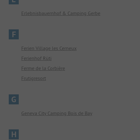
Erlebnisbauernhof & Camping Gerbe
F
Ferien Village les Cerneux
Ferienhof Rüti
Ferme de la Corbière
Frutigresort
G
Geneva City Camping Bois de Bay
H