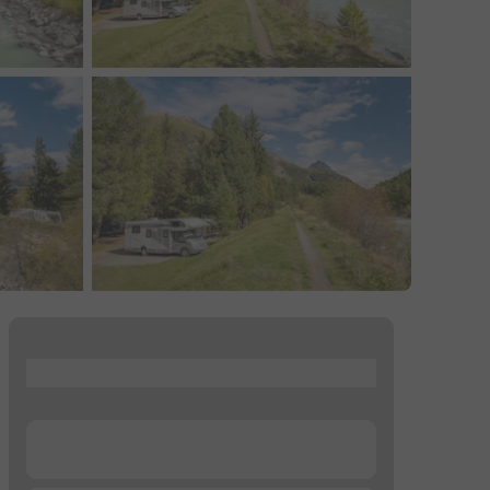
...
...