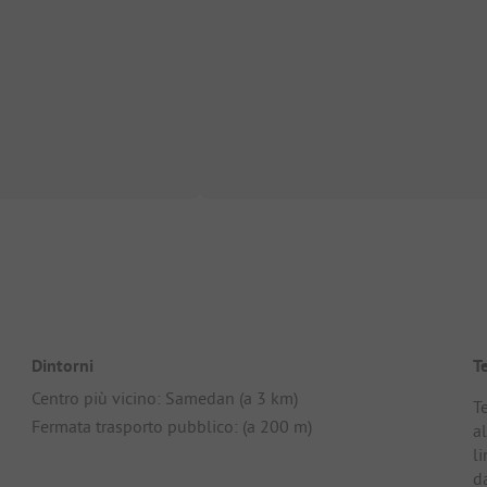
Dintorni
T
Centro più vicino: Samedan (a 3 km)
T
Fermata trasporto pubblico: (a 200 m)
al
li
d