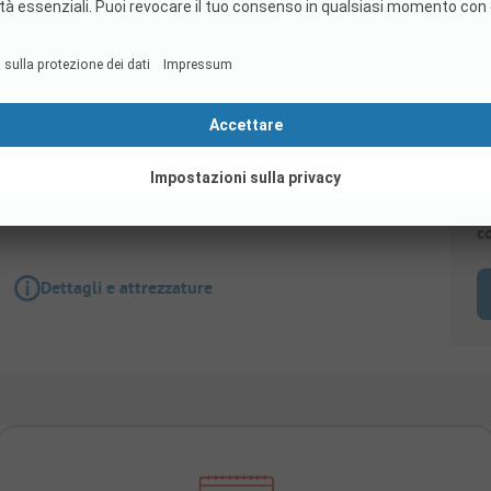
Piazzola
Piazzola standard
S
c
Dettagli e attrezzature