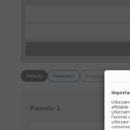
...
...
Tutto
(
1
)
Piazzola
(
1
)
Alloggi in affitto
(
0
)
Piazzola
:
1
1/
6