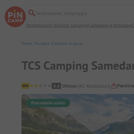
Destinazione, campeggio
Destinazioni
I migliori camping
Campeggi a tema
App
O
Home
Svizzera
Cantone Grigioni
TCS Camping Sameda
Panoramica del campeggio
Piantin
8.6
Ottimo
(
42
Valutazioni
)
Prenotabile subito