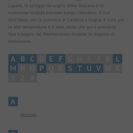
Liguria, le spiagge da sogno della Toscana o le
numerose località balneari lungo l'Adriatico. Il sud
dell'Italia, con le province di Calabria e Puglia, è noto per
le alte temperature e il sole, tanto che qui è possibile
fare il bagno nel Mediterraneo durante le stagioni di
transizione.
A
B
C
D
E
F
G
H
I
J
K
L
M
N
O
P
Q
R
S
T
U
V
W
X
Y
Z
#
A
Abruzzo