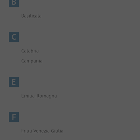
B
Basilicata
C
Calabria
Campania
E
Emilia-Romagna
F
Friuli Venezia Giulia