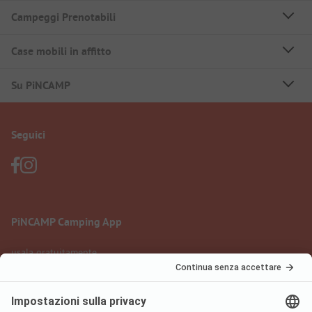
Campeggi Prenotabili
Case mobili in affitto
Su PiNCAMP
Seguici
PiNCAMP Camping App
usala gratuitamente