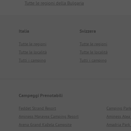
Tutte le regioni della Bulgaria
Italia
Svizzera
Tutte le regioni
Tutte le regioni
Tutte le località
Tutte le località
Tutti i camping
Tutti i camping
Campeggi Prenotabili
Feddet Strand Resort
Camping Par
Aminess Maravea Camping Resort
Aminess Atea
Arena Grand Kažela Campsite
Amadria Park