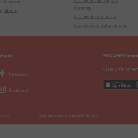
Case mobili sul Lago di
n Campiste
Costanza
ng Resort
Case mobili in Croazia
Case mobili in tutta Europa
Seguici
PiNCAMP Campi
usala gratuitamen
Facebook
Instagram
d'uso
Regolamento sui servizi digitali