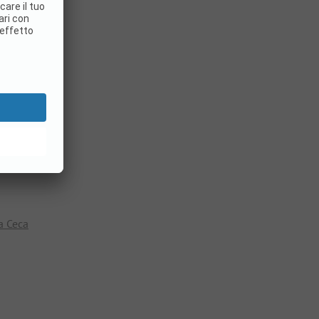
go
a Ceca