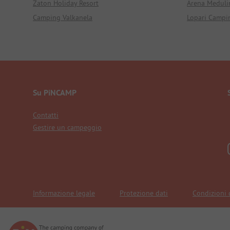
Zaton Holiday Resort
Arena Meduli
Camping Valkanela
Lopari Campi
Su PiNCAMP
Contatti
Gestire un campeggio
Informazione legale
Protezione dati
Condizioni 