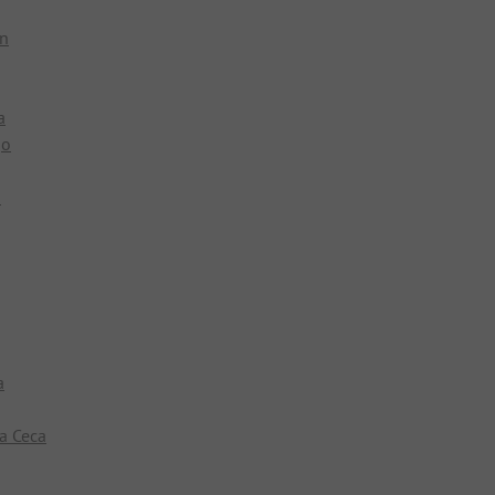
in
a
go
o
a
ca Ceca