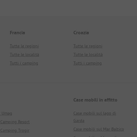
Francia
Croazia
Tutte le regioni
Tutte le regioni
Tutte le località
Tutte le località
Tutti i camping
Tutti i camping
Case mobili in affitto
k Umag
Case mobili sul lago di
Garda
 Camping Resort
Case mobili sul Mar Baltico
 Camping Trogir