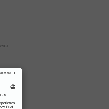
ovina
a
n