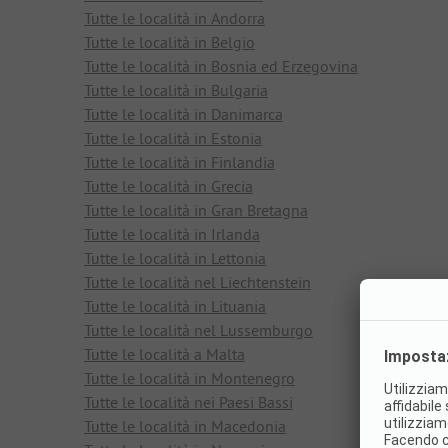
Tutte le località in Andorra
Tutte le località in Belgio
Tutte le località in Bosnia ed Erzegovina
Tutte le località in Bulgaria
Tutte le località in Danimarca
Tutte le località in Estonia
Tutte le località in Finlandia
Tutte le località in Grecia
Tutte le località in Gran Bretagna
Tutte le località in Irlanda
Tutte le località in Lettonia
Tutte le località nel Liechtenstein
Tutte le località in Lituania
Tutte le località nel Lussemburgo
Tutte le località a Malta
Tutte le località in Montenegro
Tutte le località nei Paesi Bassi
Tutte le località in Macedonia