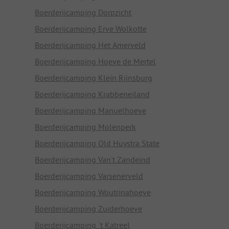
Boerderijcamping Dorpzicht
Boerderijcamping Erve Wolkotte
Boerderijcamping Het Amerveld
Boerderijcamping Hoeve de Mertel
Boerderijcamping Klein Rijnsburg
Boerderijcamping Krabbeneiland
Boerderijcamping Manuelhoeve
Boerderijcamping Molenperk
Boerderijcamping Old Huystra State
Boerderijcamping Van't Zandeind
Boerderijcamping Varsenerveld
Boerderijcamping Woutrinahoeve
Boerderijcamping Zuiderhoeve
Boerderijcamping `t Katreel