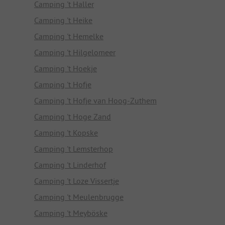
Camping 't Haller
Camping 't Heike
Camping 't Hemelke
Camping 't Hilgelomeer
Camping 't Hoekje
Camping 't Hofje
Camping 't Hofje van Hoog-Zuthem
Camping 't Hoge Zand
Camping 't Kopske
Camping 't Lemsterhop
Camping 't Linderhof
Camping 't Loze Vissertje
Camping 't Meulenbrugge
Camping 't Meyböske