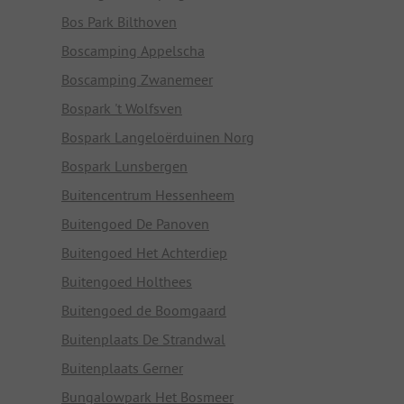
Bos Park Bilthoven
Boscamping Appelscha
Boscamping Zwanemeer
Bospark 't Wolfsven
Bospark Langeloërduinen Norg
Bospark Lunsbergen
Buitencentrum Hessenheem
Buitengoed De Panoven
Buitengoed Het Achterdiep
Buitengoed Holthees
Buitengoed de Boomgaard
Buitenplaats De Strandwal
Buitenplaats Gerner
Bungalowpark Het Bosmeer