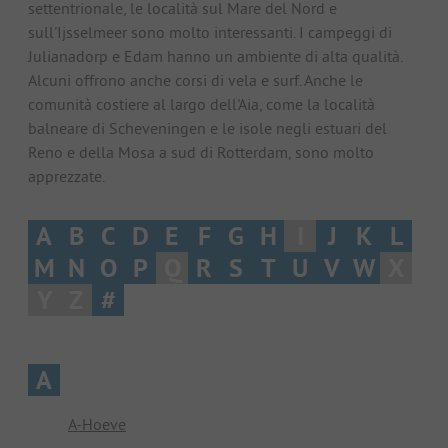
settentrionale, le località sul Mare del Nord e
sull'Ijsselmeer sono molto interessanti. I campeggi di
Julianadorp e Edam hanno un ambiente di alta qualità.
Alcuni offrono anche corsi di vela e surf. Anche le
comunità costiere al largo dell'Aia, come la località
balneare di Scheveningen e le isole negli estuari del
Reno e della Mosa a sud di Rotterdam, sono molto
apprezzate.
A
B
C
D
E
F
G
H
I
J
K
L
M
N
O
P
Q
R
S
T
U
V
W
X
Y
Z
#
A
A-Hoeve