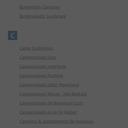
Burgerfarm Camping
Buytenplaets Suydersee
C
Camp Zuiderhorn
Camperplaats Croy
Camperplaats IndeVerte
Camperplaats Pontdyk
Camperplaats Uden Maashorst
Camperplaats Wouw - Het Beekdal
Camperplaats de Bentelose Esch
Camperplaats in de 7e Hemel
Camping & Appartement De Haarsluis