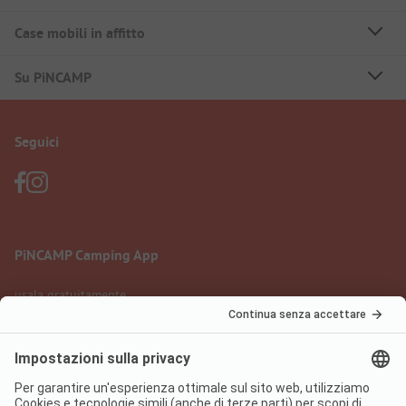
Case mobili in affitto
Su PiNCAMP
Seguici
PiNCAMP Camping App
usala gratuitamente
Informazione legale
Condizioni d'uso