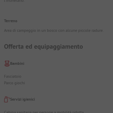
l'intinerario.
Terreno
Area di campeggio in un bosco con alcune piccole radure.
Offerta ed equipaggiamento
Bambini
Fasciatoio
Parco giochi
Servizi igienici
Cabina sanitaria per persone a mobilità ridotta