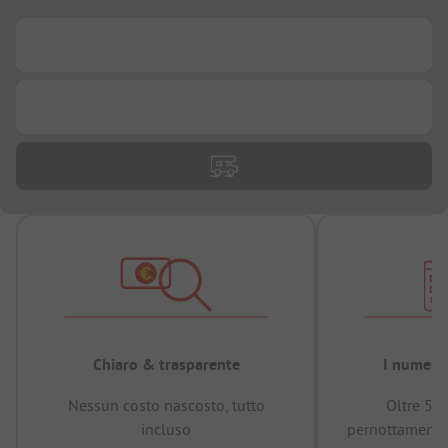
...
...
Chiaro & trasparente
I numeri 
Nessun costo nascosto, tutto
Oltre 50
incluso
pernottamenti 