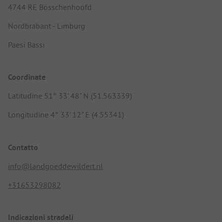
4744 RE Bosschenhoofd
Nordbrabant - Limburg
Paesi Bassi
Coordinate
Latitudine 51° 33' 48" N (51.563339)
Longitudine 4° 33' 12" E (4.55341)
Contatto
info@landgoeddewildert.nl
+31653298082
Indicazioni stradali