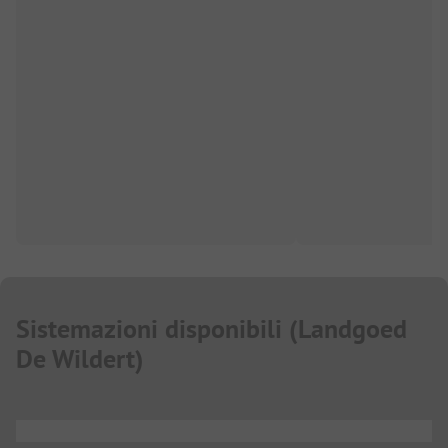
Sistemazioni disponibili
(
Landgoed
De Wildert
)
...