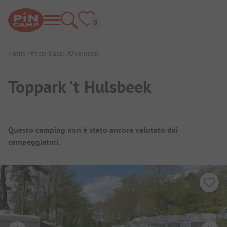
Home
Paesi Bassi
Overijssel
Toppark 't Hulsbeek
Panoramica del campeggio
Questo camping non è stato ancora valutato dai
campeggiatori.