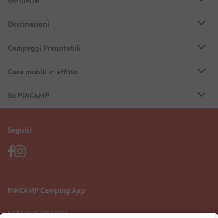
Germania
Destinazioni
Campeggi Prenotabili
Case mobili in affitto
Su PiNCAMP
Seguici
PiNCAMP Camping App
usala gratuitamente