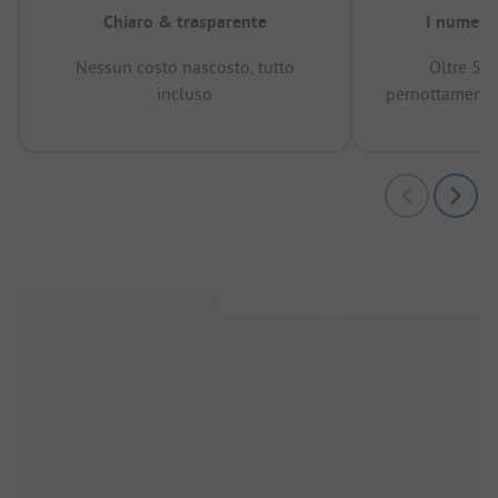
Chiaro & trasparente
I numeri 
Nessun costo nascosto, tutto
Oltre 50
incluso
pernottamenti 