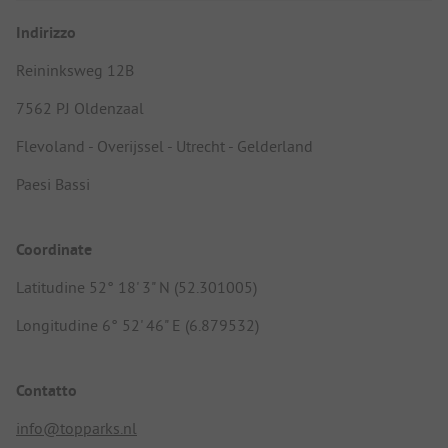
Indirizzo
Reininksweg 12B
7562 PJ Oldenzaal
Flevoland - Overijssel - Utrecht - Gelderland
Paesi Bassi
Coordinate
Latitudine 52° 18' 3" N (52.301005)
Longitudine 6° 52' 46" E (6.879532)
Contatto
info@topparks.nl