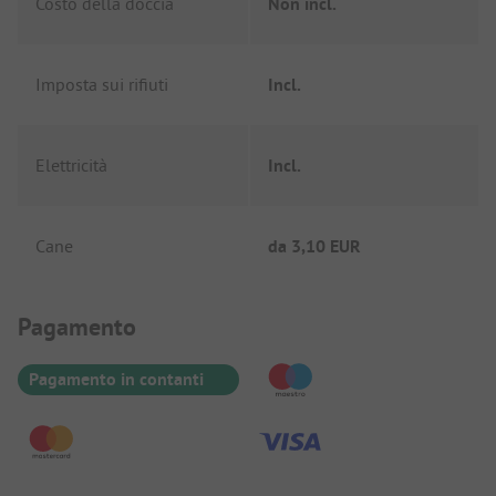
Costo della doccia
Non incl.
Imposta sui rifiuti
Incl.
Elettricità
Incl.
Cane
da
3,10 EUR
Informazioni sul pagamento
Pagamento
Pagamento in contanti