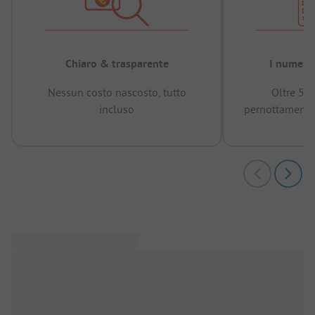
Chiaro & trasparente
I numeri 
Nessun costo nascosto, tutto
Oltre 50
incluso
pernottamenti 