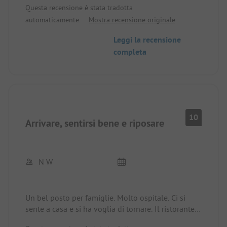
Questa recensione è stata tradotta
automaticamente.
Mostra recensione originale
Leggi la recensione
completa
10
Arrivare, sentirsi bene e riposare
N W
Un bel posto per famiglie. Molto ospitale. Ci si
sente a casa e si ha voglia di tornare. Il ristorante è
ottimo. Tutto il team è molto disponibile.