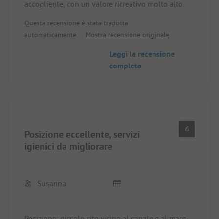
accogliente, con un valore ricreativo molto alto.
Questa recensione è stata tradotta
automaticamente.
Mostra recensione originale
Leggi la recensione
completa
6
Posizione eccellente, servizi
igienici da migliorare
Susanna
Posizione: piccolo sito vicino al canale e al mare