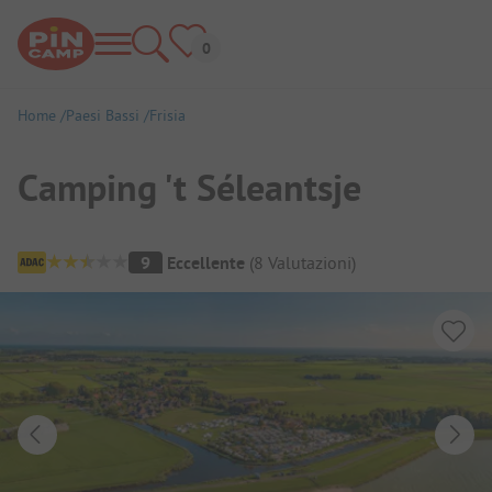
Home
Paesi Bassi
Frisia
Camping 't Séleantsje
Panoramica del campeggio
9
Eccellente
(
8
Valutazioni
)