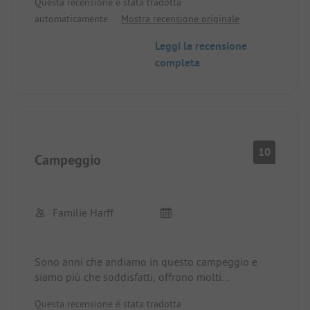
Questa recensione è stata tradotta
automaticamente.
Mostra recensione originale
Leggi la recensione
completa
10
Campeggio
Familie Harff
Sono anni che andiamo in questo campeggio e
siamo più che soddisfatti, offrono molti
divertimenti per i bambini e anche gli adulti non
Questa recensione è stata tradotta
mancano, i servizi igienici sono molto ben tenuti e