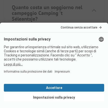
Quanto costa un soggiorno nel
campeggio Camping 't
Séleantsje?
I prezzi del campeggio Camping 't Séleantsje
possono variare a seconda del soggiorno (ad es.
periodo scelto, persone).
Per saperne di più sui
prezzi, consultate questa pagina.
l campeggio Camping 't
Séleantsje dispone di cabine
sanitarie per ospiti a mobilità
Vedi offerte
ridotta?