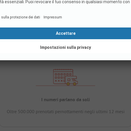
I numeri parlano da soli
Oltre 500.000 prenotati pernottamenti negli ultimi 12 mesi