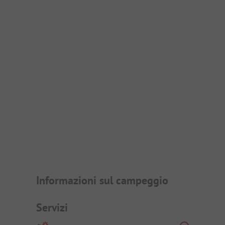
Presentazione del campegg
Informazioni sul campeggio
Servizi