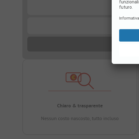
...
...
Chiaro & trasparente
Nessun costo nascosto, tutto incluso