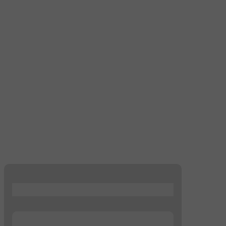
...
...