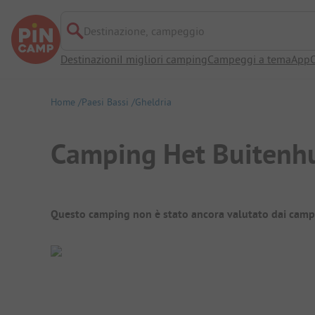
Destinazione, campeggio
Destinazioni
I migliori camping
Campeggi a tema
App
O
Home
Paesi Bassi
Gheldria
Camping Het Buitenh
Panoramica del campeggio
Questo camping non è stato ancora valutato dai camp