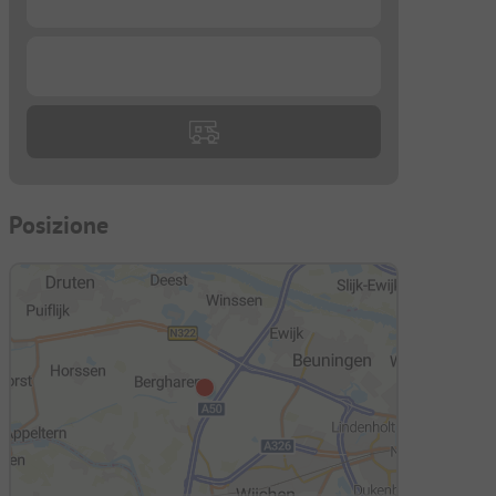
...
Posizione