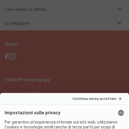
Case mobili in affitto
Su PiNCAMP
Seguici
PiNCAMP Camping App
usala gratuitamente
Informazione legale
Condizioni d'uso