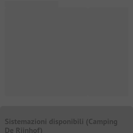
Sistemazioni disponibili
(
Camping
De Rijnhof
)