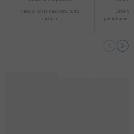
Nessun costo nascosto, tutto
Oltre 50
incluso
pernottamenti 