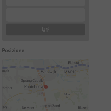
...
Posizione