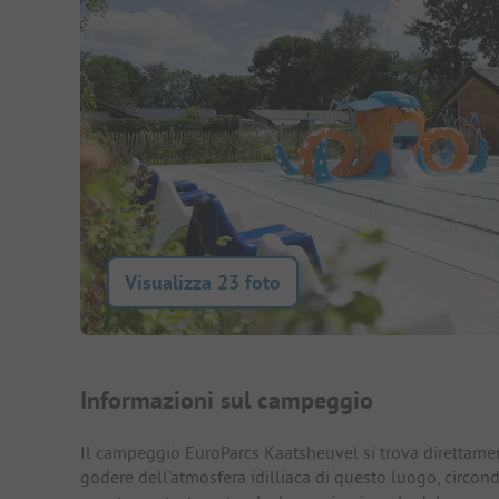
Visualizza 23 foto
Presentazione del campegg
Informazioni sul campeggio
Il campeggio EuroParcs Kaatsheuvel si trova direttame
godere dell'atmosfera idilliaca di questo luogo, circond