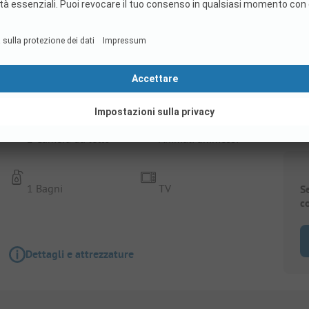
Alloggio In Affitto
Just Nature 4
2 Camera da letto
Animali ammessi
1 Bagni
TV
S
c
Dettagli e attrezzature