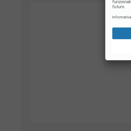
1/
16