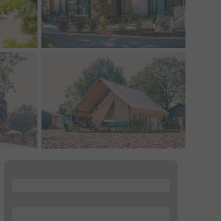
...
...