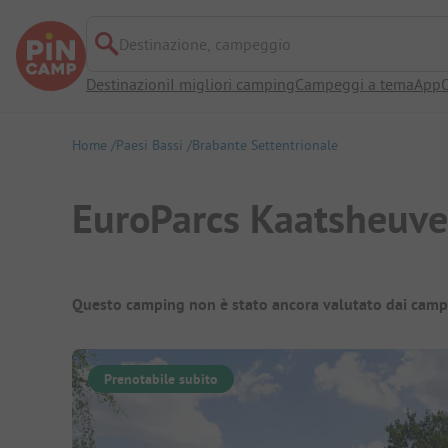
Destinazione, campeggio
Destinazioni
I migliori camping
Campeggi a tema
App
O
Home
Paesi Bassi
Brabante Settentrionale
EuroParcs Kaatsheuve
Panoramica del campeggio
Questo camping non è stato ancora valutato dai camp
Prenotabile subito