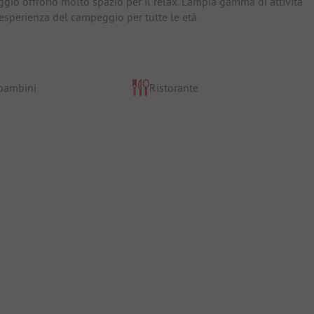
gio offrono molto spazio per il relax. L'ampia gamma di attività
l'esperienza del campeggio per tutte le età.
 bambini
Ristorante