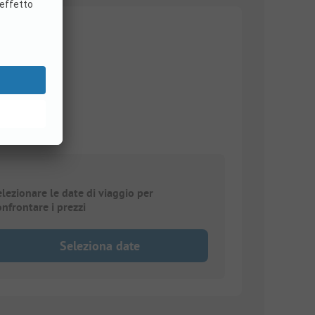
elezionare le date di viaggio per
onfrontare i prezzi
Seleziona date