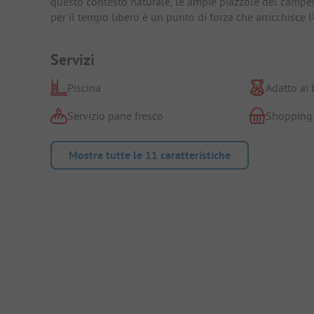
questo contesto naturale, le ampie piazzole del campeg
per il tempo libero è un punto di forza che arricchisce 
Servizi
Piscina
Adatto ai
Servizio pane fresco
Shopping
Mostra tutte le 11 caratteristiche