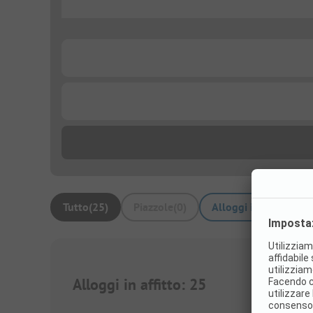
...
...
...
Tutto
(
25
)
Piazzole
(
0
)
Alloggi in affitto
(
25
)
Alloggi in affitto
:
25
1/
22