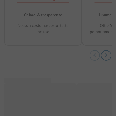
Chiaro & trasparente
I numeri 
Nessun costo nascosto, tutto
Oltre 50
incluso
pernottamenti 