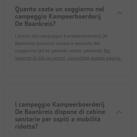
Quanto costa un soggiorno nel
campeggio Kampeerboerderij
De Baankreis?
I prezzi del campeggio Kampeerboerderij De
Baankreis possono variare a seconda del
soggiorno (ad es. periodo scelto, persone).
Per
saperne di più sui prezzi, consultate questa pagina.
l campeggio Kampeerboerderij
De Baankreis dispone di cabine
sanitarie per ospiti a mobilità
ridotta?