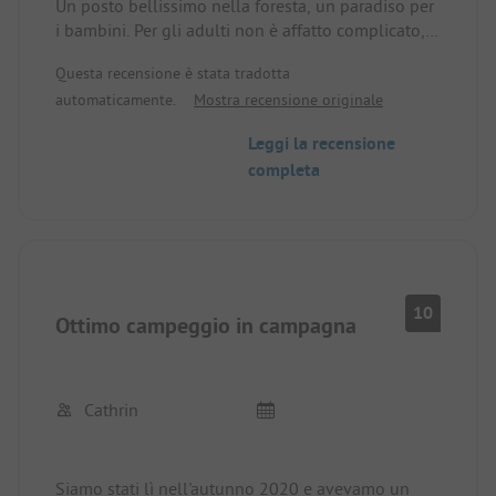
Un posto bellissimo nella foresta, un paradiso per
i bambini. Per gli adulti non è affatto complicato,
tutto può essere organizzato tramite app. Ci
Questa recensione è stata tradotta
torneremo sicuramente.
automaticamente.
Mostra recensione originale
Leggi la recensione
completa
10
Ottimo campeggio in campagna
Cathrin
Siamo stati lì nell'autunno 2020 e avevamo un