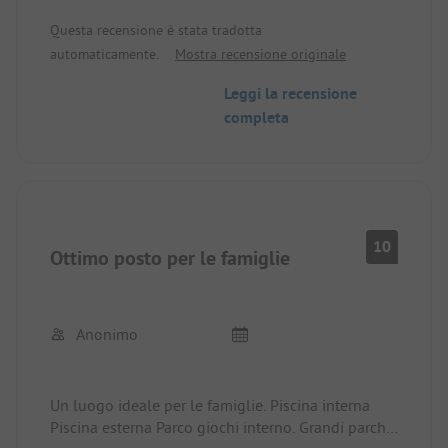
Servizi igienici extra per le donne e per i bambini
Questa recensione è stata tradotta
per gli uomini.
automaticamente.
Mostra recensione originale
Grandi boschi per passeggiate, escursioni e
mountain bike.
Leggi la recensione
Il campeggio dispone anche di un grande parco
completa
giochi al coperto e di una piscina coperta.
Siamo rimasti molto soddisfatti e ci torneremo
sicuramente.
10
Ottimo posto per le famiglie
Anonimo
Un luogo ideale per le famiglie. Piscina interna
Piscina esterna Parco giochi interno. Grandi parchi