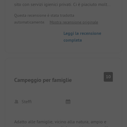
sito con servizi igienici privati. Ci è piaciuto molto.
Grande parco giochi al coperto, piscina, grande
Questa recensione è stata tradotta
parco giochi e circondato da una foresta dove si
automaticamente.
Mostra recensione originale
può camminare o andare in bicicletta per ore.
Alcune piazzole sono piuttosto irregolari perché
Leggi la recensione
sono molto vicine alla natura.
completa
10
Campeggio per famiglie
Steffi
Adatto alle famiglie, vicino alla natura, ampio e