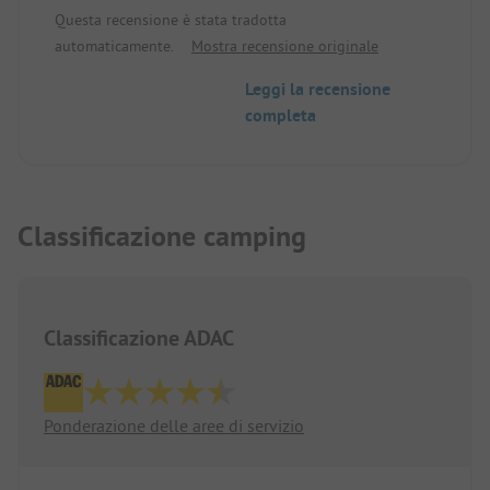
giochi. Ristorante e take away. Piccolo
Questa recensione è stata tradotta
supermercato. Tutti molto cordiali. Molte
automaticamente.
Mostra recensione originale
escursioni possibili nei dintorni
Leggi la recensione
completa
Classificazione camping
Classificazione ADAC
Ponderazione delle aree di servizio