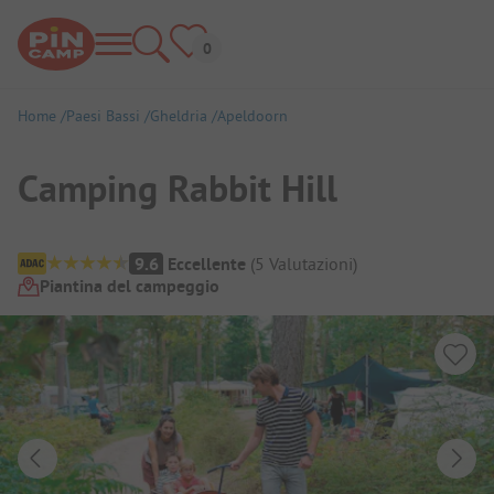
Home
Paesi Bassi
Gheldria
Apeldoorn
Camping Rabbit Hill
Panoramica del campeggio
9.6
Eccellente
(
5
Valutazioni
)
Piantina del campeggio