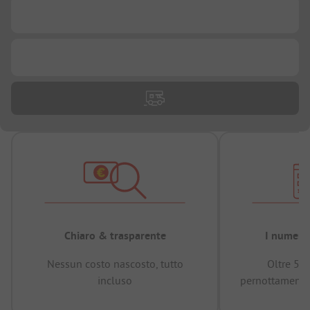
...
...
Chiaro & trasparente
I numeri 
Nessun costo nascosto, tutto
Oltre 50
incluso
pernottamenti 