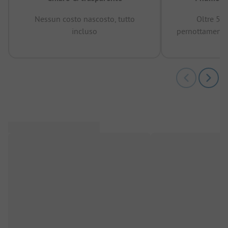
Nessun costo nascosto, tutto
Oltre 50
incluso
pernottamenti 