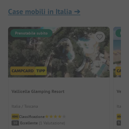
Case mobili in Italia
➔
Prenotabile subito
Pren
Vallicella Glamping Resort
Vela 
Italia / Toscana
Italia 
Classificazione
Cl
Eccellente
(
1
Valutazione
)
Ec
10
9.3