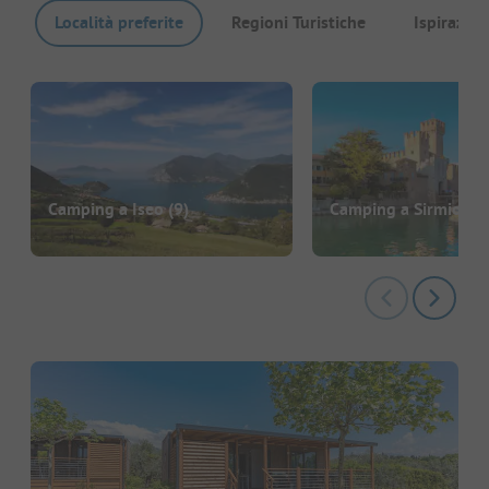
Località preferite
Regioni Turistiche
Ispirazion
Camping a Iseo
(9)
Camping a Sirmione
(