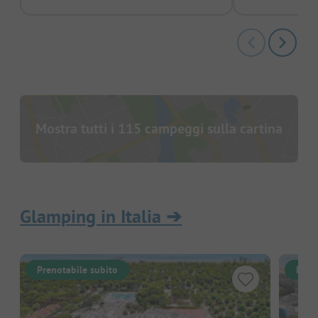
Mostra tutti i 115 campeggi sulla cartina
Glamping in Italia
➔
Prenotabile subito
Pren