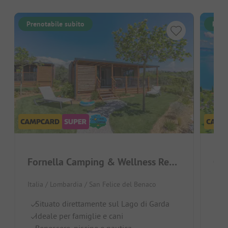
Prenotabile subito
Pren
Fornella Camping & Wellness Resort
Cam
Italia / Lombardia / San Felice del Benaco
Ital
Situato direttamente sul Lago di Garda
Vi
Ideale per famiglie e cani
Pi
Benessere, piscine e nautica
A