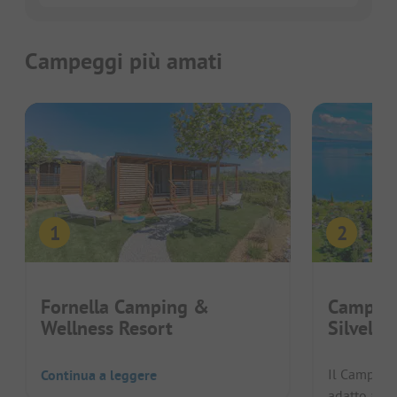
Campeggi più amati
Fornella Camping &
Camping
Wellness Resort
Silvella
Il Camping 
Continua a leggere
adatto ai c