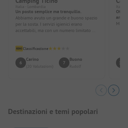
Camping Ticino
Cam
Italia - Lombardia
Italia 
Un posto semplice ma tranquillo.
Ottim
amanti
Abbiamo avuto un grande e buono spazio
Molto 
per la sosta. I servizi igienici erano
accettabili, ma con un numero limitato di
toilette/docce. Ci sono buoni...
Classificazione
Carino
Buono
6
7
10
(20 Valutazioni)
Rudolf
Destinazioni e temi popolari