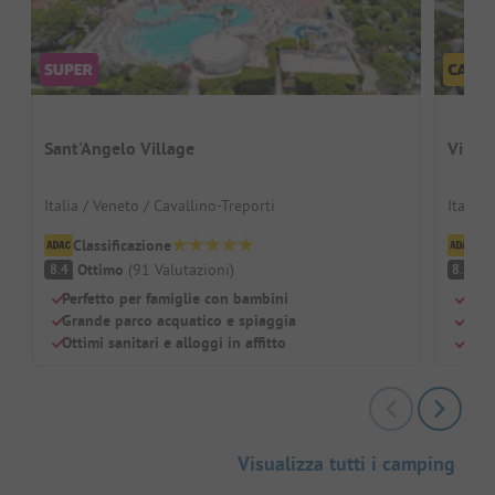
Sant'Angelo Village
Villag
Italia / Veneto / Cavallino-Treporti
Italia 
Classificazione
Cl
Ottimo
(
91
Valutazioni
)
O
8.4
8.5
Perfetto per famiglie con bambini
Parc
Grande parco acquatico e spiaggia
Otti
Ottimi sanitari e alloggi in affitto
Parc
Visualizza tutti i camping