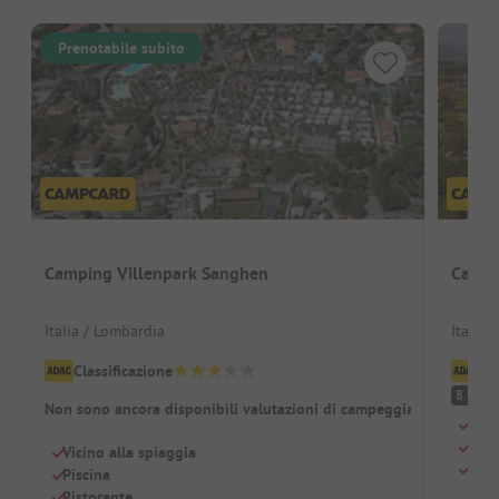
Prenotabile subito
Camping Villenpark Sanghen
Campi
Italia / Lombardia
Italia
Classificazione
Cl
O
8.9
Non sono ancora disponibili valutazioni di campeggiatori
Idea
Otti
Vicino alla spiaggia
Gran
Piscina
Ristorante