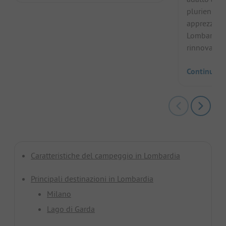
pluriennale
apprezzata 
Lombardia d
rinnovamenti
Continua a
Caratteristiche del campeggio in Lombardia
Principali destinazioni in Lombardia
Milano
Lago di Garda