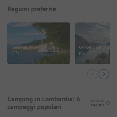
Regioni preferite
Camping sul lago di Como
Camping sul Lago di
(13)
(8)
Camping in Lombardia: 6
Informazioni
campeggi popolari
sull'ordine