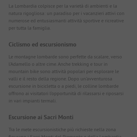
La Lombardia colpisce per la varietà di ambienti e la
natura rigogliosa: un paradiso per i vacanzieri attivi con
numerose ed entusiasmanti attività sportive e ricreative
per tutta la famiglia.
Ciclismo ed escursionismo
Le montagne lombarde sono perfette da scalare, verso
l'Adamello o altre cime. Anche trekking e tour in
mountain bike sono attività popolari per esplorare le
valli e il resto della regione. Dopo un'avventurosa
escursione in bicicletta o a piedi, le colline lombarde
offrono ai visitatori l’opportunità di rilassarsi e riposarsi
in vari impianti termali.
Escursione ai Sacri Monti
Tra le mete escursionistiche più richieste nella zona
figurano i Sacri Monti del Piemonte e della Lombardia,