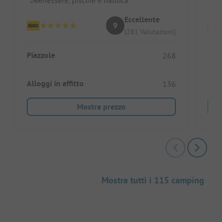
Eccellente
9
(281 Valutazioni)
Piazzole
Piaz
268
Alloggi in affitto
Allo
136
Mostra prezzo
Mostra tutti i 115 camping