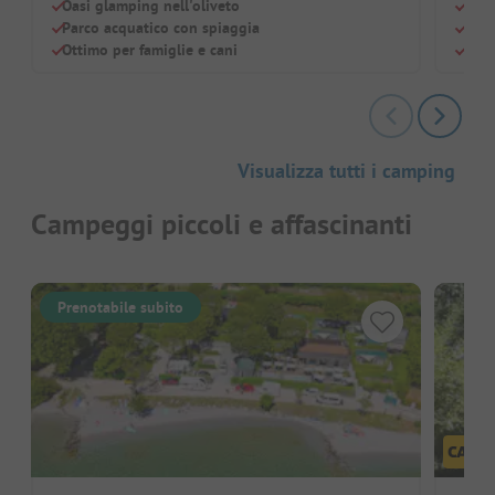
Oasi glamping nell'oliveto
Vici
Parco acquatico con spiaggia
Pisc
Ottimo per famiglie e cani
Can
Visualizza tutti i camping
Campeggi piccoli e affascinanti
Prenotabile subito