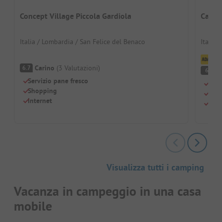
Concept Village Piccola Gardiola
Campi
Italia / Lombardia / San Felice del Benaco
Italia 
Cl
Carino
(
3
Valutazioni
)
6.7
C
6
Servizio pane fresco
Otti
Shopping
Camp
Internet
Camp
Visualizza tutti i camping
Vacanza in campeggio in una casa
mobile