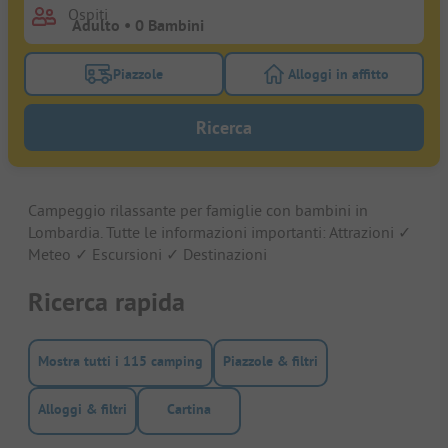
Ospiti
Piazzole
Alloggi in affitto
Attivare il filtro piazzole per cercare piazzole
Attivare il filtro all
Ricerca
Campeggio rilassante per famiglie con bambini in
Lombardia. Tutte le informazioni importanti: Attrazioni ✓
Meteo ✓ Escursioni ✓ Destinazioni
Ricerca rapida
Mostra tutti i 115 camping
Piazzole & filtri
Alloggi & filtri
Cartina