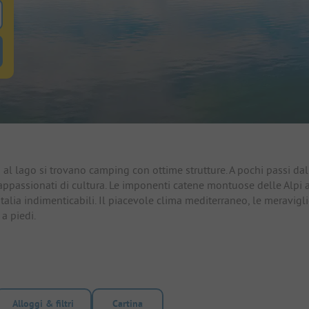
ole
tro alloggi-in-affitto per cercare alloggi-in-affitto
 al lago si trovano camping con ottime strutture. A pochi passi dal
 appassionati di cultura. Le imponenti catene montuose delle Alpi 
lia indimenticabili. Il piacevole clima mediterraneo, le meravigli
 a piedi.
Alloggi & filtri
Cartina