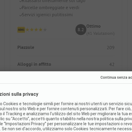
Rilassarsi direttamente sul lago
Parcelle ombreggiate e verdi
Servizi igienici pulitissimi
Ottimo
8.2
(41 Valutazioni)
Piazzole
209
Alloggi in affitto
42
Mostra prezzo
Prenotabile subito