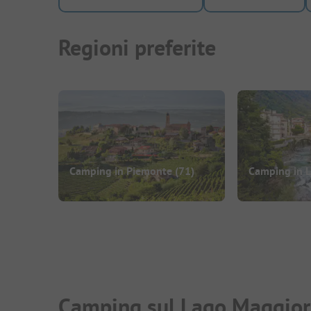
Regioni preferite
Camping in Piemonte
(71)
Camping in 
Camping sul Lago Maggior