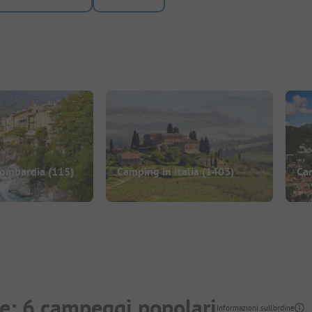
Lombardia
(115)
Camping in Italia
(1403)
Cam
e: 6 campeggi popolari
Informazioni sull'ordine