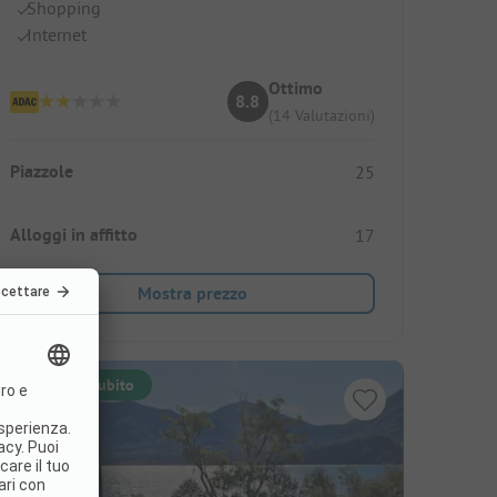
Shopping
Internet
Ottimo
8.8
(14 Valutazioni)
Piazzole
25
Alloggi in affitto
17
Mostra prezzo
Prenotabile subito