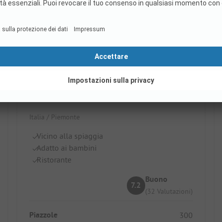
Lido Verbano Camping Village
Italia / Piemonte
Vicino alla spiaggia
Adatto ai bambini
Ristorante
Buono
7.2
(32 Valutazioni)
Piazzole
300