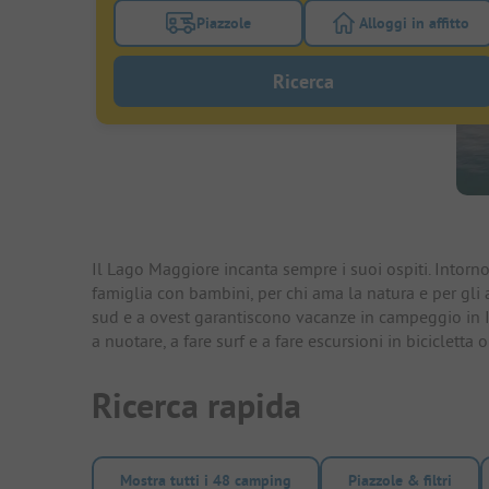
Piazzole
Alloggi in affitto
Attivare il filtro piazzole per cercare piazz
Attivare il fil
Ricerca
Il Lago Maggiore incanta sempre i suoi ospiti. Intorno
famiglia con bambini, per chi ama la natura e per gli
sud e a ovest garantiscono vacanze in campeggio in Ita
a nuotare, a fare surf e a fare escursioni in bicicletta o
Ricerca rapida
Mostra tutti i 48 camping
Piazzole & filtri