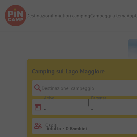
Destinazioni
I migliori camping
Campeggi a tema
App
O
Camping sul Lago Maggiore
Destinazione, campeggio
Arrivo
Partenza
-
-
Ospiti