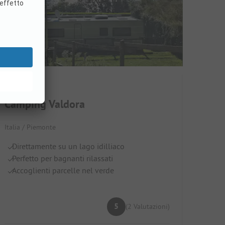
Camping Valdora
Italia / Piemonte
Direttamente su un lago idilliaco
Perfetto per bagnanti rilassati
Accoglienti parcelle nel verde
5
(2 Valutazioni)