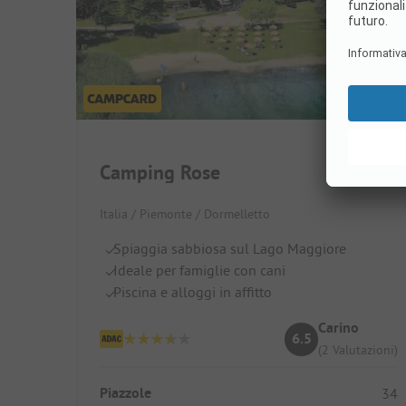
Camping Rose
Italia / Piemonte / Dormelletto
Spiaggia sabbiosa sul Lago Maggiore
Ideale per famiglie con cani
Piscina e alloggi in affitto
Carino
6.5
(2 Valutazioni)
Piazzole
34