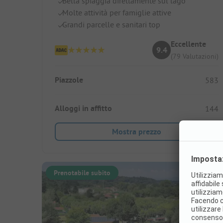
Bella spiaggia direttamente sul lago
Molte attività per famiglie attive
Grandi parcelle e sanitari top
Eccellente
9.4
(79 Valutazioni)
Piazzole
583
Alloggi in affitto
144
Mostra prezzo
Prenotabile subito