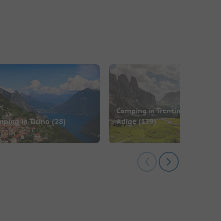
Camping in Trentino-Alto
ping in Ticino
(28)
Adige
(139)