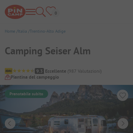
Home
Italia
Trentino-Alto Adige
Camping Seiser Alm
Panoramica del campeggio
9.3
Eccellente
(
987
Valutazioni
)
Piantina del campeggio
Prenotabile subito