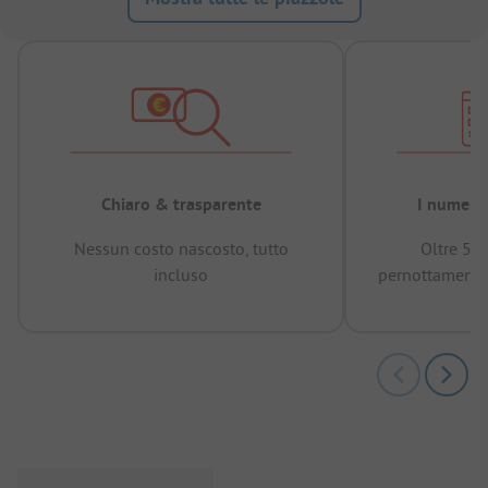
Chiaro & trasparente
I numeri 
Nessun costo nascosto, tutto
Oltre 50
incluso
pernottamenti 