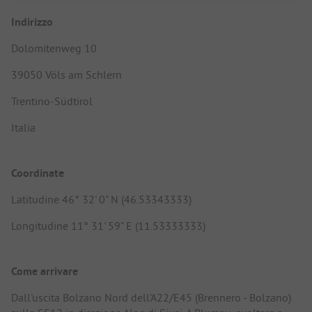
Indirizzo
Dolomitenweg 10
39050 Völs am Schlern
Trentino-Südtirol
Italia
Coordinate
Latitudine 46° 32' 0" N (46.53343333)
Longitudine 11° 31' 59" E (11.53333333)
Come arrivare
Dall'uscita Bolzano Nord dell'A22/E45 (Brennero - Bolzano)