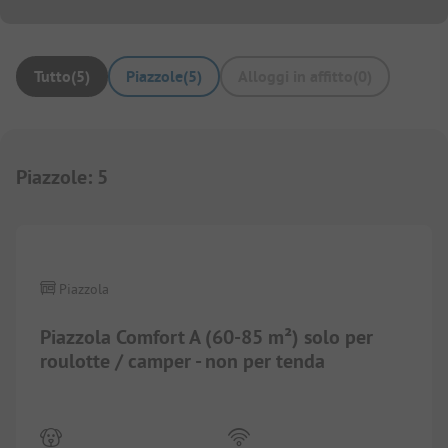
Tutto
(
5
)
Piazzole
(
5
)
Alloggi in affitto
(
0
)
Piazzole
:
5
1/
6
Piazzola
Piazzola Comfort A (60-85 m²) solo per
roulotte / camper - non per tenda