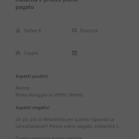
pagato
Stefan K
Piazzola
Coppia
Aspetti positivi
Niente
Posto/Alloggio in affitto: Niente
Aspetti negativi
Un po' più di flessibilità per quanto riguarda la
cancellazione!! Prezzo pieno pagato, comprese le
persone, i cani e il bagno in affitto, e sicuramente
Questa recensione è stata tradotta