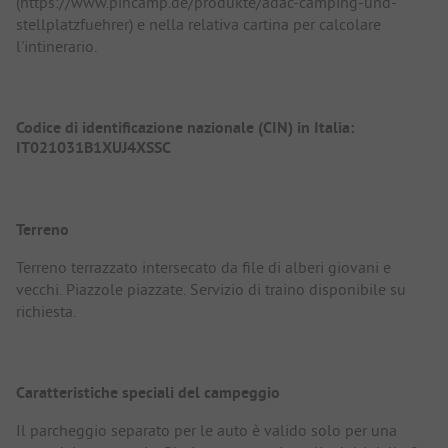
(https://www.pincamp.de/produkte/adac-camping-und-
stellplatzfuehrer) e nella relativa cartina per calcolare
l'intinerario.
Codice di identificazione nazionale (CIN) in Italia:
IT021031B1XUJ4XSSC
Terreno
Terreno terrazzato intersecato da file di alberi giovani e
vecchi. Piazzole piazzate. Servizio di traino disponibile su
richiesta.
Caratteristiche speciali del campeggio
Il parcheggio separato per le auto è valido solo per una