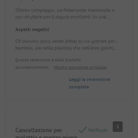
Ottimo campeggio, perfettamente mantenuto e
con strutture per il bagno eccellenti. In una
posizione ideale per esplorare la zona. Piazzola /
Aspetti negativi
alloggio in affitto: La vista.
C'è davvero poco verde (erba) su cui giocare per i
bambini, sia nella piazzola che nell'area giochi,
dove ci sono solo pezzi di legno. Sarebbe anche
Questa recensione è stata tradotta
molto meglio se le auto fossero obbligate a
automaticamente.
Mostra recensione originale
parcheggiare in un'area separata, perché ora tutte
le piazzole e le strade del campeggio sono
Leggi la recensione
affollate di auto che circolano avanti e indietro per
completa
tutto il giorno. Piazzola / alloggio in affitto: Troppa
poca vegetazione sulla piazzola e sulla strada.
Troppe auto dei nostri vicini.
1
Cancellazione per
Verificato
malattia e prezzo pieno