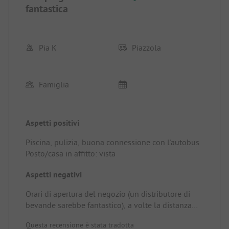
fantastica
Pia K
Piazzola
Famiglia
Aspetti positivi
Piscina, pulizia, buona connessione con l'autobus
Posto/casa in affitto: vista
Aspetti negativi
Orari di apertura del negozio (un distributore di
bevande sarebbe fantastico), a volte la distanza
dai servizi igienici è molto grande, forse creare una
Questa recensione è stata tradotta
possibilità vicino alla piscina?