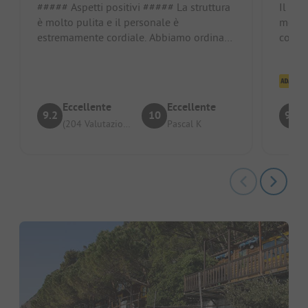
##### Aspetti positivi ##### La struttura
Il ca
è molto pulita e il personale è
molto 
estremamente cordiale. Abbiamo ordinato
cordia
2 pizze da asporto che erano davve...
dagli a
Cl
Eccellente
Eccellente
9.2
10
9.3
(204 Valutazioni)
Pascal K