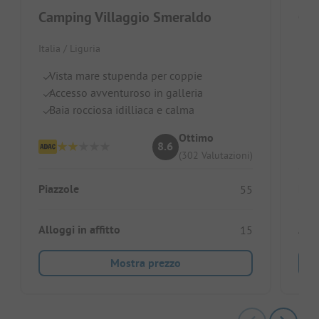
Camping Villaggio Smeraldo
Cam
Italia / Liguria
Itali
Vista mare stupenda per coppie
Vi
Accesso avventuroso in galleria
Al
Baia rocciosa idilliaca e calma
Id
Ottimo
8.6
(302 Valutazioni)
Piazzole
Piaz
55
Alloggi in affitto
Allo
15
Mostra prezzo