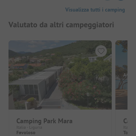
Visualizza tutti i camping
Valutato da altri campeggiatori
Ancor
Camping Park Mara
Cam
Italia - Liguria
Italia 
Favoloso
Torne