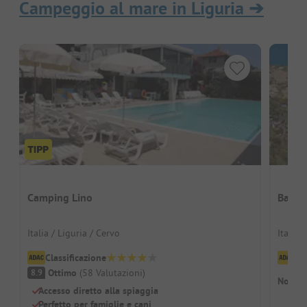
Campeggio al mare in Liguria
➔
Camping Lino
Baba 
Italia / Liguria / Cervo
Italia 
Classificazione
Cl
Ottimo
(
58
Valutazioni
)
8.9
Non so
Accesso diretto alla spiaggia
Perfetto per famiglie e cani