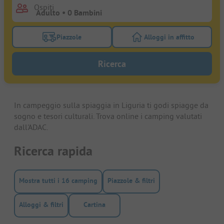
Ospiti
Piazzole
Alloggi in affitto
Attivare il filtro piazzole per cercare piazzole
Attivare il filtro all
Ricerca
In campeggio sulla spiaggia in Liguria ti godi spiagge da
sogno e tesori culturali. Trova online i camping valutati
dall'ADAC.
Ricerca rapida
Mostra tutti i 16 camping
Piazzole & filtri
Alloggi & filtri
Cartina