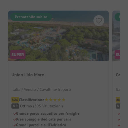
Prenotabile subito
Pren
Union Lido Mare
Carav
Italia / Veneto / Cavallino-Treporti
Italia 
Classificazione
Cl
Ottimo
(
395
Valutazioni
)
O
8.9
8.5
Grande parco acquatico per famiglie
Well
Area spiaggia dedicata per cani
Para
Grandi parcelle sull'Adriatico
Perf