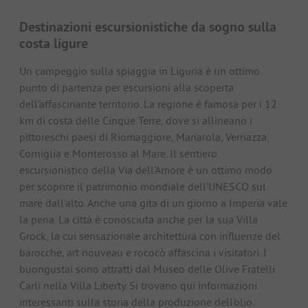
Destinazioni escursionistiche da sogno sulla
costa ligure
Un campeggio sulla spiaggia in Liguria è un ottimo
punto di partenza per escursioni alla scoperta
dell'affascinante territorio. La regione è famosa per i 12
km di costa delle Cinque Terre, dove si allineano i
pittoreschi paesi di Riomaggiore, Manarola, Vernazza,
Corniglia e Monterosso al Mare. Il sentiero
escursionistico della Via dell'Amore è un ottimo modo
per scoprire il patrimonio mondiale dell'UNESCO sul
mare dall'alto. Anche una gita di un giorno a Imperia vale
la pena. La città è conosciuta anche per la sua Villa
Grock, la cui sensazionale architettura con influenze del
barocche, art nouveau e rococò affascina i visitatori. I
buongustai sono attratti dal Museo delle Olive Fratelli
Carli nella Villa Liberty. Si trovano qui informazioni
interessanti sulla storia della produzione dell'olio.