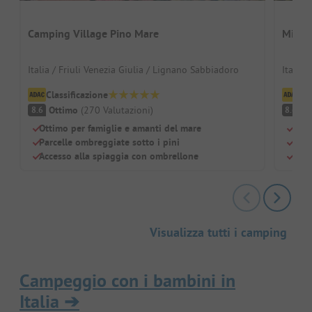
Camping Village Pino Mare
Miram
Italia / Friuli Venezia Giulia / Lignano Sabbiadoro
Italia 
Classificazione
Cl
Ottimo
(
270
Valutazioni
)
O
8.6
8.6
Ottimo per famiglie e amanti del mare
Vici
Parcelle ombreggiate sotto i pini
Pisc
Accesso alla spiaggia con ombrellone
Adat
Visualizza tutti i camping
Campeggio con i bambini in
Italia
➔