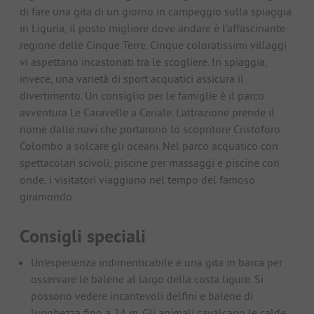
di fare una gita di un giorno in campeggio sulla spiaggia
in Liguria, il posto migliore dove andare è l'affascinante
regione delle Cinque Terre. Cinque coloratissimi villaggi
vi aspettano incastonati tra le scogliere. In spiaggia,
invece, una varietà di sport acquatici assicura il
divertimento. Un consiglio per le famiglie è il parco
avventura Le Caravelle a Ceriale. L'attrazione prende il
nome dalle navi che portarono lo scopritore Cristoforo
Colombo a solcare gli oceani. Nel parco acquatico con
spettacolari scivoli, piscine per massaggi e piscine con
onde, i visitatori viaggiano nel tempo del famoso
giramondo.
Consigli speciali
Un'esperienza indimenticabile è una gita in barca per
osservare le balene al largo della costa ligure. Si
possono vedere incantevoli delfini e balene di
lunghezza fino a 24 m. Gli animali cavalcano le calde