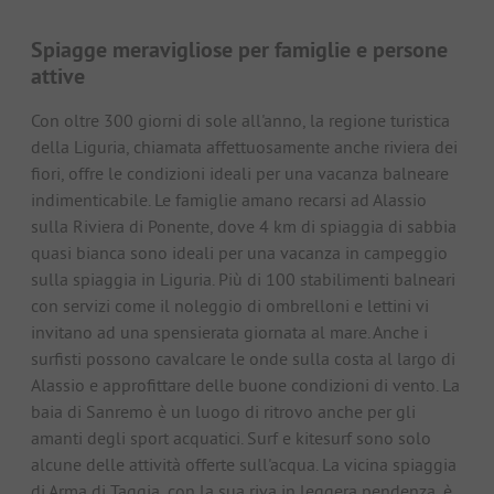
Spiagge meravigliose per famiglie e persone
attive
Con oltre 300 giorni di sole all'anno, la regione turistica
della Liguria, chiamata affettuosamente anche riviera dei
fiori, offre le condizioni ideali per una vacanza balneare
indimenticabile. Le famiglie amano recarsi ad Alassio
sulla Riviera di Ponente, dove 4 km di spiaggia di sabbia
quasi bianca sono ideali per una vacanza in campeggio
sulla spiaggia in Liguria. Più di 100 stabilimenti balneari
con servizi come il noleggio di ombrelloni e lettini vi
invitano ad una spensierata giornata al mare. Anche i
surfisti possono cavalcare le onde sulla costa al largo di
Alassio e approfittare delle buone condizioni di vento. La
baia di Sanremo è un luogo di ritrovo anche per gli
amanti degli sport acquatici. Surf e kitesurf sono solo
alcune delle attività offerte sull'acqua. La vicina spiaggia
di Arma di Taggia, con la sua riva in leggera pendenza, è