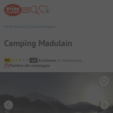
Home
Svizzera
Cantone Grigioni
Camping Madulain
Panoramica del campeggio
10
Eccellente
(
2
Valutazioni
)
Piantina del campeggio