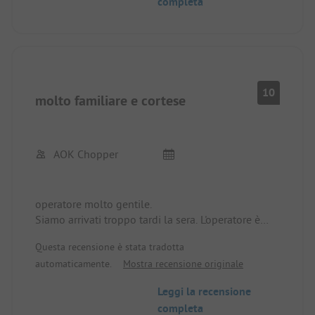
completa
10
molto familiare e cortese
AOK Chopper
operatore molto gentile.
Siamo arrivati troppo tardi la sera. L'operatore è
stato molto disponibile e gentile.
Questa recensione è stata tradotta
Molte grazie
automaticamente.
Mostra recensione originale
Leggi la recensione
completa