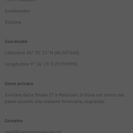
Graubünden
Svizzera
Coordinate
Latitudine 46° 35' 15" N (46.587644)
Longitudine 9° 56' 23" E (9.939999)
Come arrivare
Svoltare dalla Strada 27 a Madulain. Si trova nel centro del
paese accanto alla stazione ferroviaria, segnalato.
Contatto
mail@campingmadulain.ch