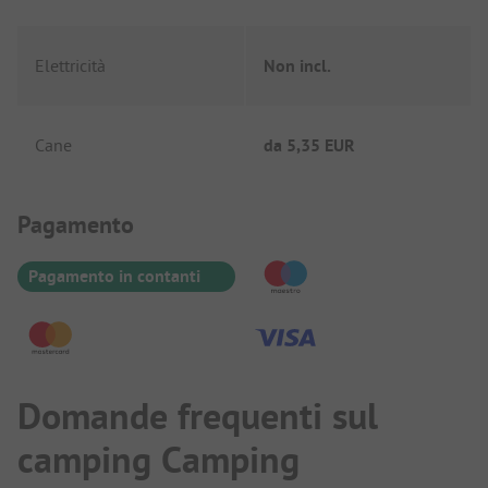
Elettricità
Non incl.
Cane
da
5,35 EUR
Informazioni sul pagamento
Pagamento
Pagamento in contanti
Domande frequenti sul
camping Camping