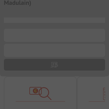
Madulain
)
...
...
...