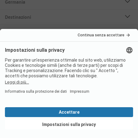
Germania
Destinazioni
Campeggi Prenotabili
Case mobili in affitto
Su PiNCAMP
Seguici
PiNCAMP Camping App
usala gratuitamente