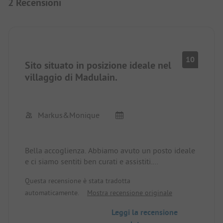
2 Recensioni
10
Sito situato in posizione ideale nel
villaggio di Madulain.
Markus&Monique
Bella accoglienza. Abbiamo avuto un posto ideale
e ci siamo sentiti ben curati e assistiti.
Da qui è facile esplorare l'Engadina in bicicletta o
Questa recensione è stata tradotta
con la Ferrovia Retica.
automaticamente.
Mostra recensione originale
Leggi la recensione