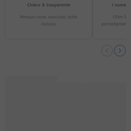
Chiaro & trasparente
I numeri 
Nessun costo nascosto, tutto
Oltre 50
incluso
pernottamenti 