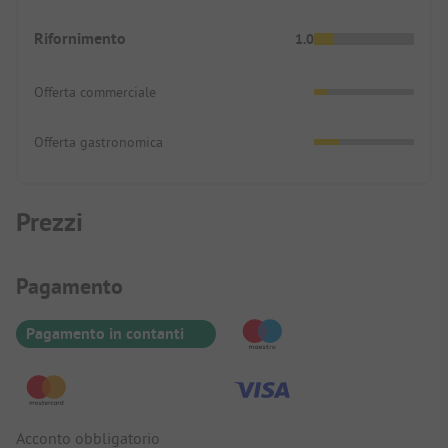
Rifornimento
1.0
Offerta commerciale
Offerta gastronomica
Prezzi
Informazioni sul pagamento
Pagamento
Pagamento in contanti
Acconto obbligatorio