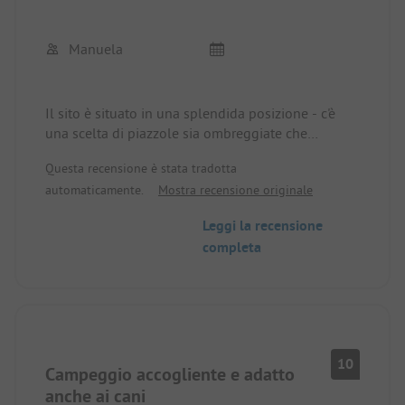
Manuela
Il sito è situato in una splendida posizione - c'è
una scelta di piazzole sia ombreggiate che
soleggiate. servizi igienici ben curati. attrezzature
Questa recensione è stata tradotta
per cucinare, incluse le stoviglie, disponibili. w-
automaticamente.
Mostra recensione originale
lan!
Leggi la recensione
completa
10
Campeggio accogliente e adatto
anche ai cani