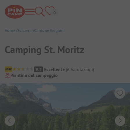
Home
Svizzera
Cantone Grigioni
Camping St. Moritz
Panoramica del campeggio
9.2
Eccellente
(
6
Valutazioni
)
Piantina del campeggio