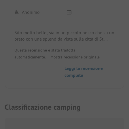
Anonimo
Sito molto bello, sia in un piccolo bosco che su un
prato con una splendida vista sulla città di St.
Moritz e sul paesaggio montano. servizi igienici
Questa recensione è stata tradotta
puliti e ben tenuti. Sentieri escursionistici
automaticamente.
Mostra recensione originale
direttamente dal sito, un lago è nelle vicinanze.
Leggi la recensione
completa
Classificazione camping