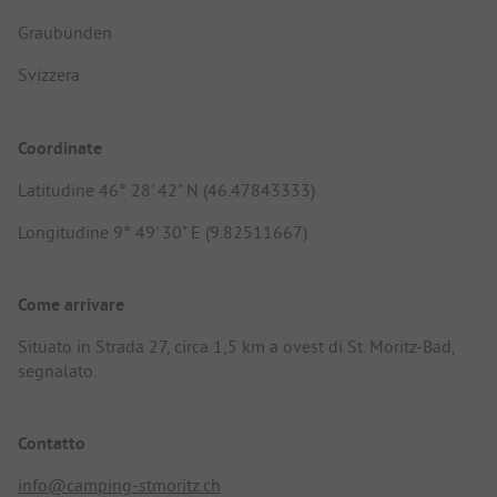
Graubünden
Svizzera
Coordinate
Latitudine 46° 28' 42" N (46.47843333)
Longitudine 9° 49' 30" E (9.82511667)
Come arrivare
Situato in Strada 27, circa 1,5 km a ovest di St. Moritz-Bad,
segnalato.
Contatto
info@camping-stmoritz.ch