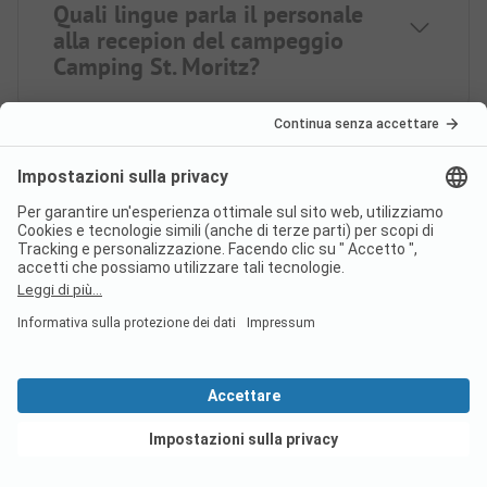
Quali lingue parla il personale
alla recepion del campeggio
Camping St. Moritz?
Nel campeggio Camping St.
Moritz c’è una piscina?
È possibile fare acquisti o
mangiare presso il campeggio
Camping St. Moritz?
Vedi offerte