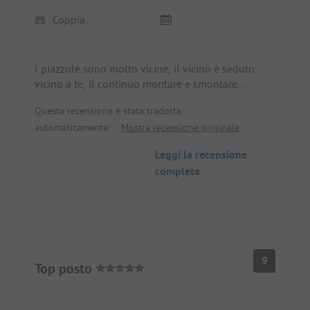
Coppia
I piazzole sono molto vicine, il vicino è seduto
vicino a te, il continuo montare e smontare
disturba completamente il relax, le conversazioni
Questa recensione è stata tradotta
sono molto rumorose e si sentono chiaramente,
automaticamente.
Mostra recensione originale
non c'è una carta per gli ospiti.
Leggi la recensione
completa
9
Top posto ⭐⭐⭐⭐⭐