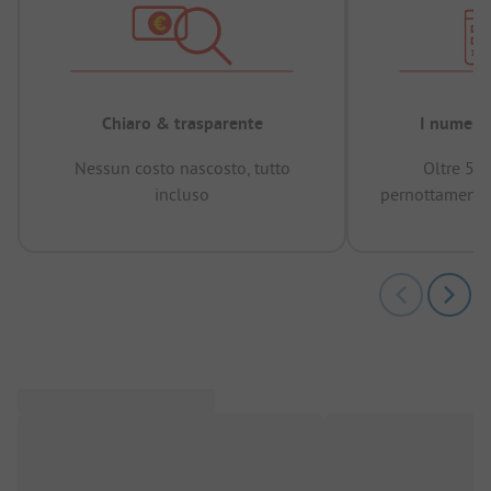
Chiaro & trasparente
I numeri 
Nessun costo nascosto, tutto
Oltre 50
incluso
pernottamenti 