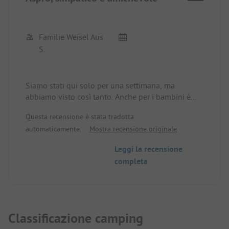
Familie Weisel Aus
S.
Siamo stati qui solo per una settimana, ma
abbiamo visto così tanto. Anche per i bambini è
stato assolutamente emozionante. Andare in
Questa recensione è stata tradotta
funivia, andare in piscina all'aperto o in montagna.
automaticamente.
Mostra recensione originale
Anche i servizi igienici erano super puliti. Non ho
mai avuto un asciugamani nei servizi igienici. La
Leggi la recensione
famiglia che gestisce il resort è molto cordiale e
completa
disponibile. Le idee per le escursioni vengono
trasmesse volentieri. La prossima vacanza breve la
faremo di nuovo in Svizzera. L'Alpencamping sarà
sicuramente nella nostra lista.
Classificazione camping