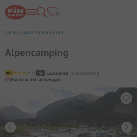
Home
Svizzera
Cantone Berna
Alpencamping
Panoramica del campeggio
9
Eccellente
(
4
Valutazioni
)
Piantina del campeggio