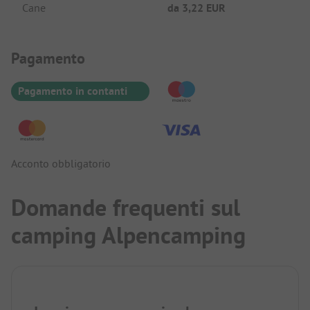
Cane
da
3,22 EUR
Informazioni sul pagamento
Pagamento
Pagamento in contanti
Acconto obbligatorio
Domande frequenti sul
camping Alpencamping