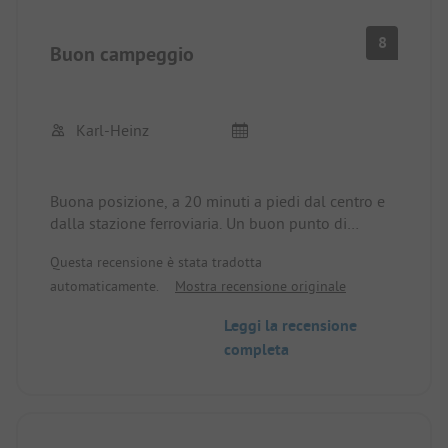
8
Buon campeggio
Karl-Heinz
Buona posizione, a 20 minuti a piedi dal centro e
dalla stazione ferroviaria. Un buon punto di
partenza per l'Oberland Bernese. Servizi igienici e
Questa recensione è stata tradotta
sanitari
automaticamente.
Mostra recensione originale
molto puliti.
Il capo del campeggio è molto gentile e
Leggi la recensione
disponibile.
completa