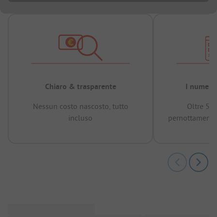
Chiaro & trasparente
I numeri 
Nessun costo nascosto, tutto
Oltre 50
incluso
pernottamenti 