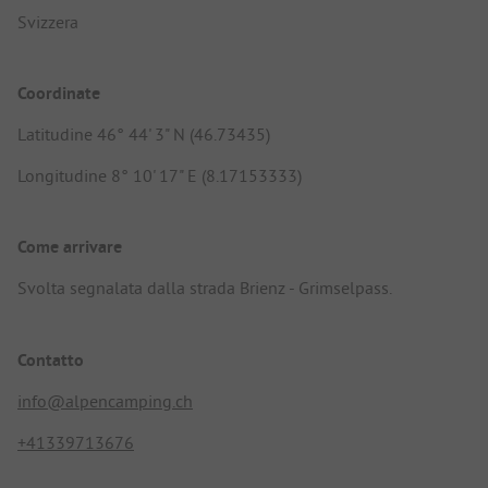
Svizzera
Coordinate
Latitudine 46° 44' 3" N (46.73435)
Longitudine 8° 10' 17" E (8.17153333)
Come arrivare
Svolta segnalata dalla strada Brienz - Grimselpass.
Contatto
info@alpencamping.ch
+41339713676