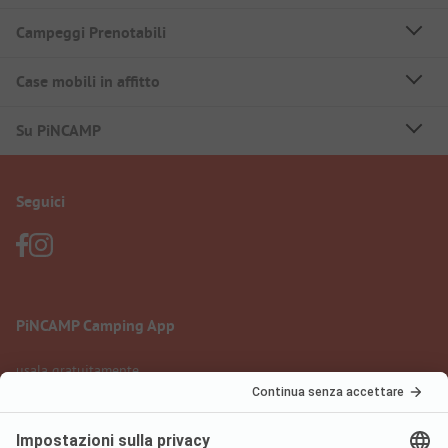
Campeggi Prenotabili
Case mobili in affitto
Su PiNCAMP
Seguici
PiNCAMP Camping App
usala gratuitamente