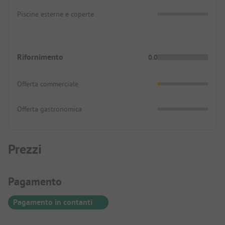
Piscine esterne e coperte
Rifornimento
0.0
Offerta commerciale
Offerta gastronomica
Prezzi
Informazioni sul pagamento
Pagamento
Pagamento in contanti