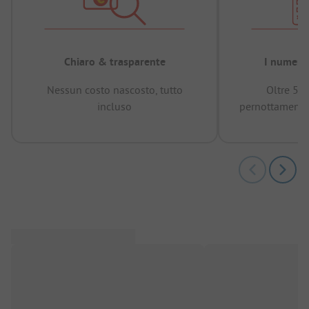
Chiaro & trasparente
I numeri 
Nessun costo nascosto, tutto
Oltre 50
incluso
pernottamenti 