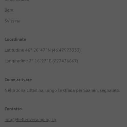
Bern
Svizzera
Coordinate
Latitudine 46° 28' 47" N (46.47973333)
Longitudine 7° 16' 27" E (7.27436667)
Come arrivare
Nella zona cittadina, lungo la strada per Saanen, segnalato.
Contatto
info@bellerivecamping.ch