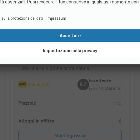
Campingpark LuxOase
Ideale per famiglie e amanti dei cani
Bagni moderni e super puliti
Piscina, minigolf e tanta natura
Eccellente
9.7
(238 Valutazioni)
Piazzole
250
Alloggi in affitto
8
Mostra prezzo