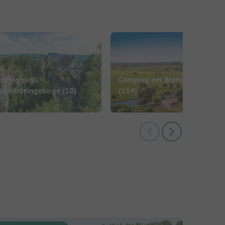
mping sugli
Camping nel Brandeburgo
bsandsteingebirge
(10)
(114)