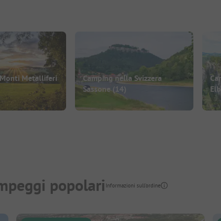
Monti Metalliferi
Camping nella Svizzera
Ca
Sassone
(14)
El
mpeggi popolari
Informazioni sull'ordine