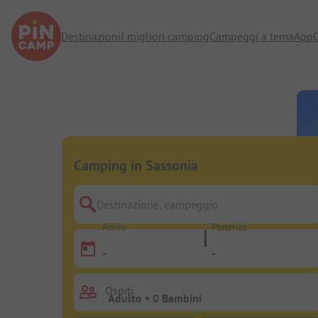
Destinazioni
I migliori camping
Campeggi a tema
App
O
Camping in Sassonia
Destinazione, campeggio
Arrivo
Partenza
-
-
Ospiti