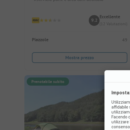
Eccellente
9.2
(12 Valutazioni)
Piazzole
49
Mostra prezzo
Prenotabile subito