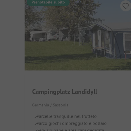
Prenotabile subito
Campingplatz Landidyll
Germania / Sassonia
Parcelle tranquille nel frutteto
Parco giochi ombreggiato e pollaio
Servizio pane e area cani dedicata