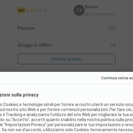
Buono
7.9
(428 Valutazioni)
Piazzole
160
Alloggi in affitto
58
Mostra prezzo