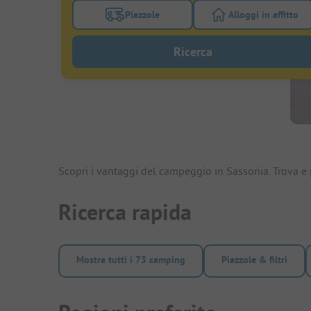
Piazzole
Alloggi in affitto
Attivare il filtro piazzole per cercare piazz
Attivare il fil
Ricerca
Scopri i vantaggi del campeggio in Sassonia. Trova e
Ricerca rapida
Mostra tutti i 73 camping
Piazzole & filtri