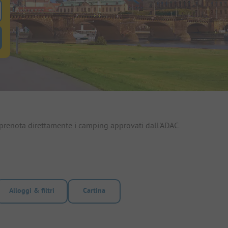
ole
tro alloggi-in-affitto per cercare alloggi-in-affitto
 prenota direttamente i camping approvati dall'ADAC.
Alloggi & filtri
Cartina