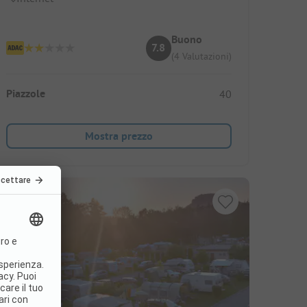
Buono
7.8
(4 Valutazioni)
Piazzole
40
Mostra prezzo