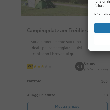
Campingplatz am Treidlerweg
Situato direttamente sull'Elba
Ideale per campeggiatori attivi
I cani sono i benvenuti qui
Carino
6.1
(15 Valutazioni)
Piazzole
105
Alloggi in affitto
60
Mostra prezzo