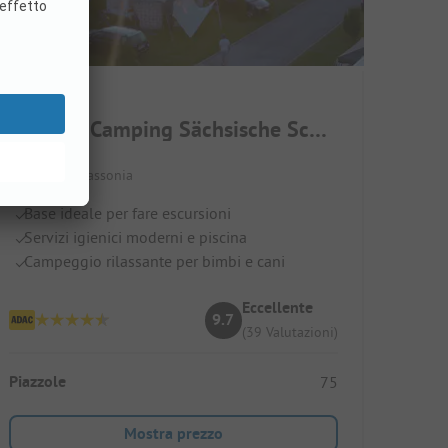
Caravan Camping Sächsische Schweiz
Germania / Sassonia
Base ideale per fare escursioni
Servizi igienici moderni e piscina
Campeggio rilassante per bimbi e cani
Eccellente
9.7
(39 Valutazioni)
Piazzole
75
Mostra prezzo