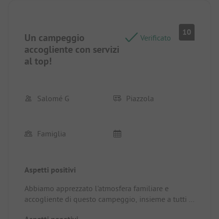
avuto problemi a sistemarci.
10
Un campeggio
Verificato
accogliente con servizi
al top!
Salomé G
Piazzola
Famiglia
Aspetti positivi
Abbiamo apprezzato l'atmosfera familiare e
accogliente di questo campeggio, insieme a tutti i
servizi e le strutture, in particolare la zona snack e