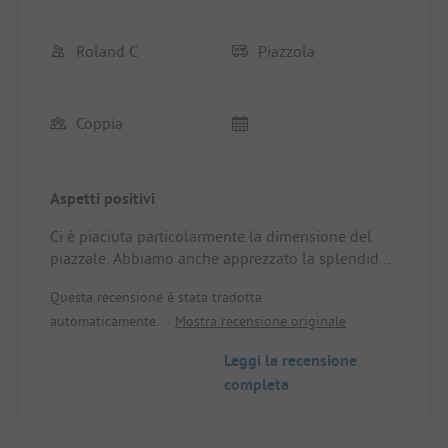
Roland C
Piazzola
Coppia
Aspetti positivi
Ci è piaciuta particolarmente la dimensione del
piazzale. Abbiamo anche apprezzato la splendida
area piscina, dove erano disponibili numerosi
Questa recensione è stata tradotta
lettini. Il personale era molto cordiale e si è
automaticamente.
Mostra recensione originale
impegnato a soddisfare tutte le nostre richieste.
Abbiamo trovato utile l'avviso sull'uso delle scope,
Leggi la recensione
che è stato rispettato. Purtroppo, non è stato così
completa
in altri campeggi che abbiamo visitato quest'anno.
Piazzola/Alloggio: La piazzola era molto grande,
anche se classificata come L, quindi non abbiamo