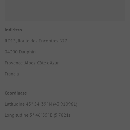
Indirizzo
RD13, Route des Encontres 627
04300 Dauphin
Provence-Alpes-Côte d'Azur
Francia
Coordinate
Latitudine 43° 54' 39" N (43.910961)
Longitudine 5° 46' 55" E (5.7821)