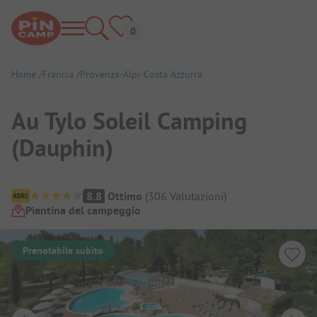
Home
Francia
Provenza-Alpi-Costa Azzurra
Au Tylo Soleil Camping
(Dauphin)
Panoramica del campeggio
8.8
Ottimo
(
306
Valutazioni
)
Piantina del campeggio
Prenotabile subito