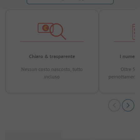
Chiaro & trasparente
I numeri 
Nessun costo nascosto, tutto
Oltre 50
incluso
pernottamenti 