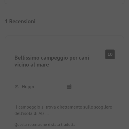
1 Recensioni
10
Bellissimo campeggio per cani
vicino al mare
Hoppi
Il campeggio si trova direttamente sulle scogliere
dell'isola di Als.
Abbiamo ricevuto un'accoglienza molto cordiale.
Questa recensione è stata tradotta
I servizi igienici erano semplici ma puliti.