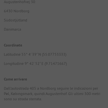
Augustenhofvej 30
6430 Nordborg
Südostjütland
Danimarca
Coordinate
Latitudine 55° 4' 39" N (55.07753333)
Longitudine 9° 42' 52" E (9.71471667)
Come arrivare
Dall'autostrada 405 a Nordborg seguire le indicazioni per
Pøl, Købingsmark, quindi Augustenhof. Gli ultimi 300 metri
sono su strada sterrata.