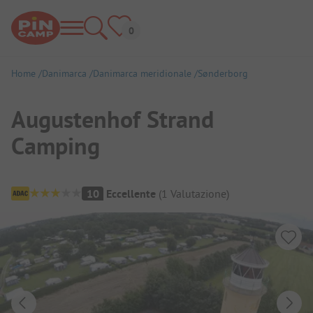
Home
Danimarca
Danimarca meridionale
Sønderborg
Augustenhof Strand
Camping
Panoramica del campeggio
10
Eccellente
(
1
Valutazione
)