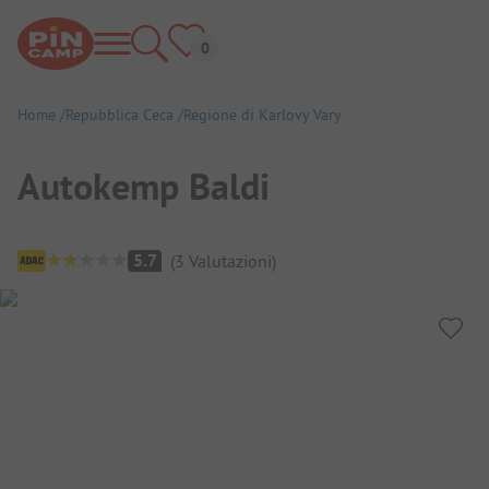
Home
Repubblica Ceca
Regione di Karlovy Vary
Autokemp Baldi
Panoramica del campeggio
5.7
(
3
Valutazioni
)