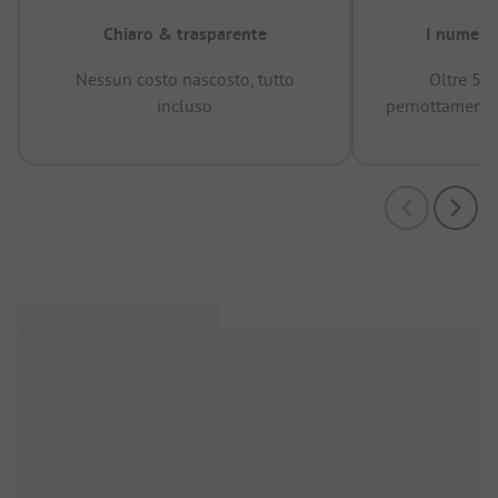
Chiaro & trasparente
I numeri 
Nessun costo nascosto, tutto
Oltre 50
incluso
pernottamenti 