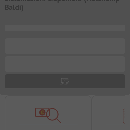
Baldi
)
...
...
...