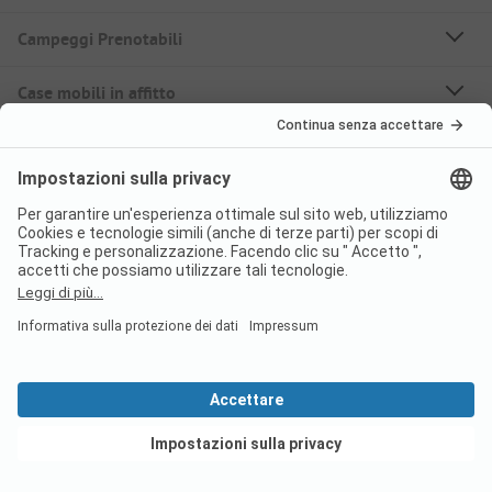
Campeggi Prenotabili
Case mobili in affitto
Su PiNCAMP
Seguici
PiNCAMP Camping App
usala gratuitamente