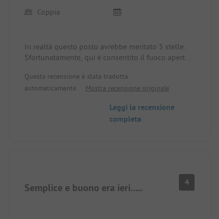
Coppia
In realtà questo posto avrebbe meritato 5 stelle.
Sfortunatamente, qui è consentito il fuoco aperto,
il che porta il posto a distinguersi ulteriormente.
Questa recensione è stata tradotta
Purtroppo ci sono anche campeggiatori festaioli
automaticamente.
Mostra recensione originale
qui, che fumano fino alle 3 del mattino e fanno
molto rumore. Se si chiede di interrompere, si
Leggi la recensione
viene aggrediti e insultati.
completa
Il proprietario non ritiene necessario interrompere
ciò.
Nelle notti successive la stessa storia.
Quindi non torneremo più.
4
Semplice e buono era ieri.....