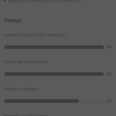
Maggiori informazioni sulla verifica
Dettagli
Condizioni generali del campeggio
10
Pulizia dei servizi igienici
10
Piazzola o alloggio
7.5
Rapporto qualità-prezzo