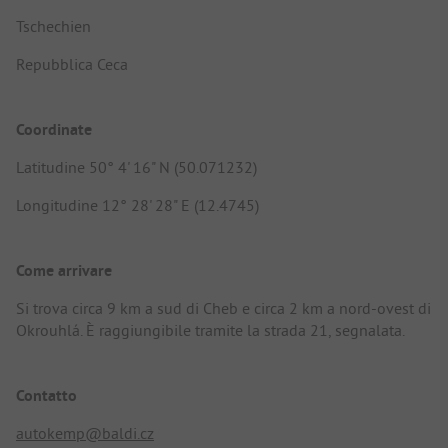
Tschechien
Repubblica Ceca
Coordinate
Latitudine 50° 4' 16" N (50.071232)
Longitudine 12° 28' 28" E (12.4745)
Come arrivare
Si trova circa 9 km a sud di Cheb e circa 2 km a nord-ovest di
Okrouhlá. È raggiungibile tramite la strada 21, segnalata.
Contatto
autokemp@baldi.cz