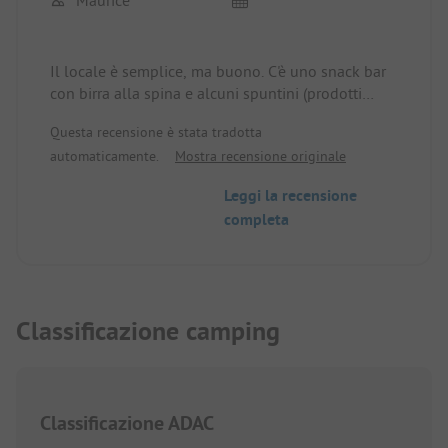
Il locale è semplice, ma buono. C'è uno snack bar
con birra alla spina e alcuni spuntini (prodotti
dalla friggitrice). Un bel parco giochi. I servizi
Questa recensione è stata tradotta
igienici sono semplici ma puliti. Quando il
automaticamente.
Mostra recensione originale
campeggio è pieno, i servizi igienici e le docce
potrebbero essere troppo pochi. Le piazzole si
Leggi la recensione
trovano su un grande prato incontaminato. Ci sono
completa
anche alcuni campeggiatori stagionali e alcuni
affitti. Tutto è semplice, senza complicazioni e
buono.
Classificazione camping
Classificazione ADAC