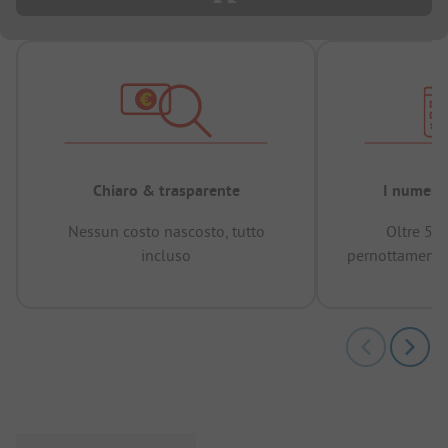
Chiaro & trasparente
I numeri 
Nessun costo nascosto, tutto
Oltre 50
incluso
pernottamenti 