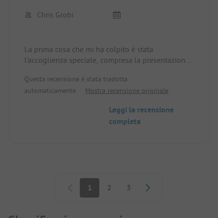
Chris Grobi
La prima cosa che mi ha colpito è stata
l'accoglienza speciale, compresa la presentazione,
che non ho mai sperimentato altrove.
Questa recensione è stata tradotta
Il campeggio è situato in una posizione tranquilla
automaticamente.
Mostra recensione originale
vicino a un ruscello, circondato da boschi e
montagne. I servizi igienici sono un po' datati, ma
Leggi la recensione
sempre molto puliti e accoglienti, con ottime
completa
decorazioni.
Paginazione
1
2
3