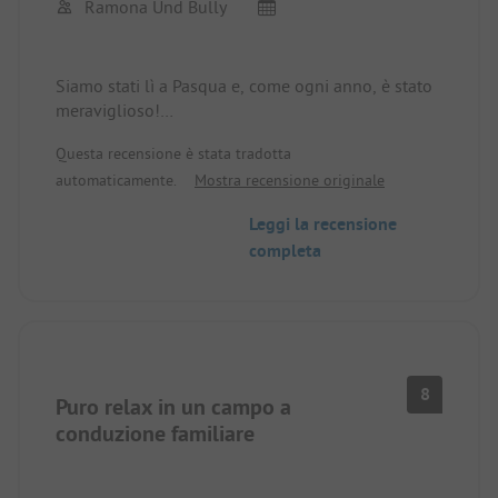
Ramona Und Bully
Siamo stati lì a Pasqua e, come ogni anno, è stato
meraviglioso!
La caccia alle uova di Pasqua per i bambini e gli
Questa recensione è stata tradotta
adulti è stata fantastica e il fuoco di Pasqua è stato
automaticamente.
Mostra recensione originale
il momento clou della serata!
Cordiali saluti
Leggi la recensione
Ramona e Bully
completa
8
Puro relax in un campo a
conduzione familiare