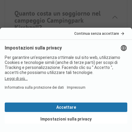
Quanto costa un soggiorno nel
campeggio Campingpark
Kirchzell?
I prezzi del campeggio Campingpark Kirchzell
possono variare a seconda del soggiorno (ad es.
periodo scelto, persone).
Per saperne di più sui
prezzi, consultate questa pagina.
l campeggio Campingpark
Kirchzell dispone di cabine
sanitarie per ospiti a mobilità
Vedi offerte
ridotta?