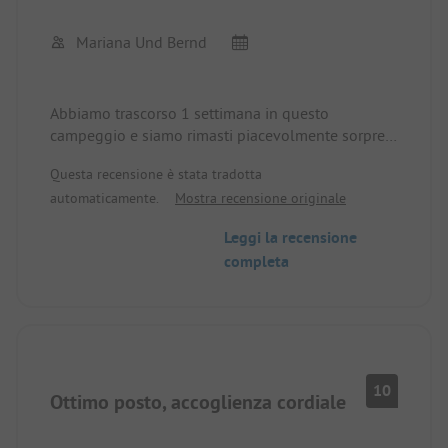
Mariana Und Bernd
Abbiamo trascorso 1 settimana in questo
campeggio e siamo rimasti piacevolmente sorpresi
dall'assistenza ricevuta all'arrivo per la scelta della
Questa recensione è stata tradotta
piazzola. Siamo rimasti entusiasti della posizione
automaticamente.
Mostra recensione originale
assolutamente tranquilla, delle piazzole spaziose,
dei servizi igienici molto puliti e funzionali e del
Leggi la recensione
personale orientato al servizio. Numerosi sentieri
completa
escursionistici e percorsi MTB sono direttamente
accessibili dal sito. Abbiamo trascorso una
settimana meravigliosa nella splendida Odenwald.
10
Ottimo posto, accoglienza cordiale