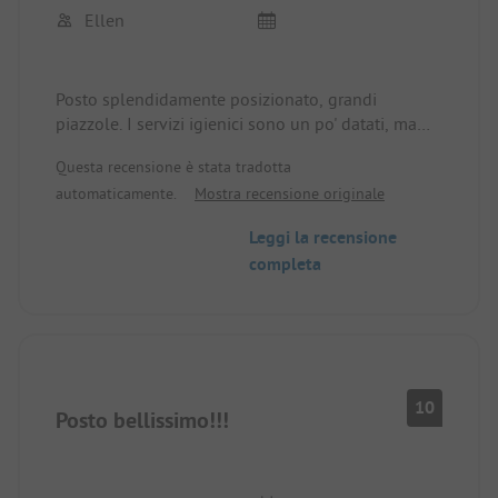
Ellen
Posto splendidamente posizionato, grandi
piazzole. I servizi igienici sono un po' datati, ma
molto puliti. Sono disponibili aree gioco. Gestori
Questa recensione è stata tradotta
estremamente cordiali.
automaticamente.
Mostra recensione originale
Leggi la recensione
completa
10
Posto bellissimo!!!