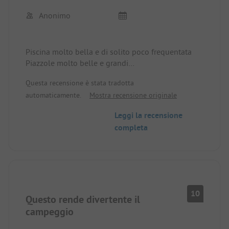
spesso.
Anonimo
Piscina molto bella e di solito poco frequentata
Piazzole molto belle e grandi
Servizi igienici sempre puliti
Questa recensione è stata tradotta
automaticamente.
Mostra recensione originale
Leggi la recensione
completa
10
Questo rende divertente il
campeggio