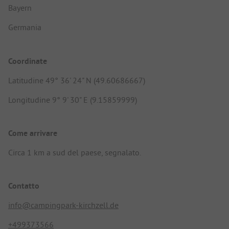
Bayern
Germania
Coordinate
Latitudine 49° 36' 24" N (49.60686667)
Longitudine 9° 9' 30" E (9.15859999)
Come arrivare
Circa 1 km a sud del paese, segnalato.
Contatto
info@campingpark-kirchzell.de
+499373566