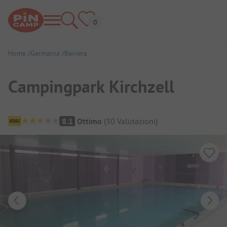
Home
Germania
Baviera
Campingpark Kirchzell
Panoramica del campeggio
8.1
Ottimo
(
30
Valutazioni
)