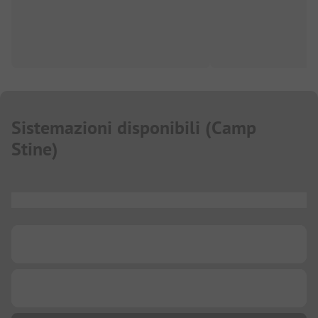
Sistemazioni disponibili
(
Camp
Stine
)
...
...
...