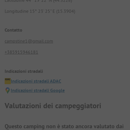
Latitudine 44° 19' 22" N (44.3228)
Longitudine 15° 23' 25" E (15.3904)
Contatto
campstine1@gmail.com
+385915946181
Indicazioni stradali
Indicazioni stradali ADAC
Indicazioni stradali Google
Valutazioni dei campeggiatori
Questo camping non è stato ancora valutato dai