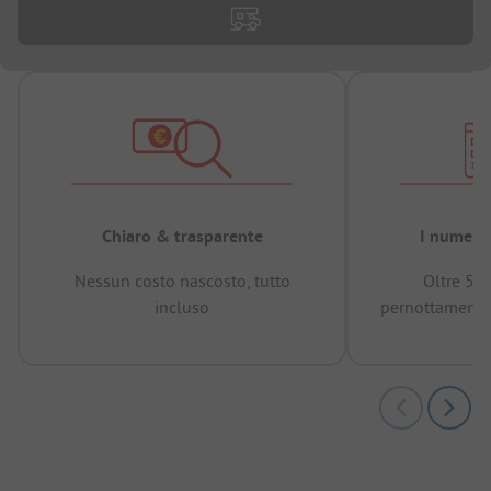
Chiaro & trasparente
I numeri 
Nessun costo nascosto, tutto
Oltre 50
incluso
pernottamenti 