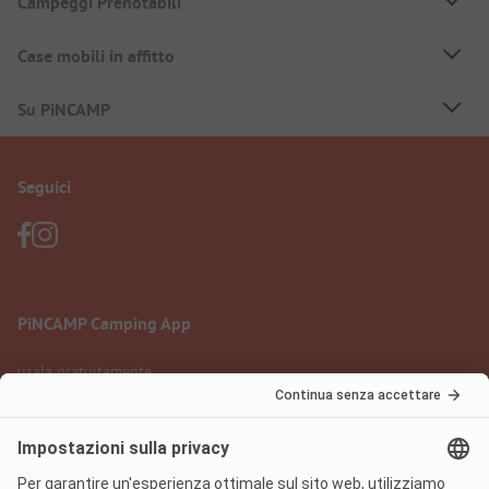
Campeggi Prenotabili
Case mobili in affitto
Su PiNCAMP
Seguici
PiNCAMP Camping App
usala gratuitamente