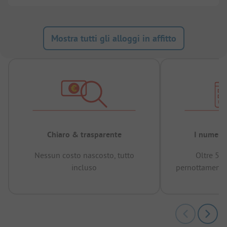
Mostra tutti gli alloggi in affitto
Chiaro & trasparente
I numeri 
Nessun costo nascosto, tutto
Oltre 50
incluso
pernottamenti 