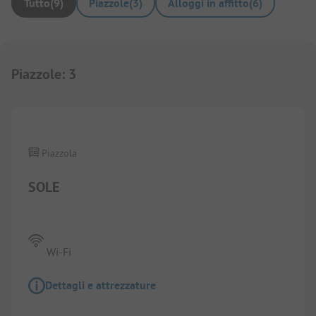
Tutto
(
9
)
Piazzole
(
3
)
Alloggi in affitto
(
6
)
Piazzole
:
3
Piazzola
SOLE
Wi-Fi
Dettagli e attrezzature