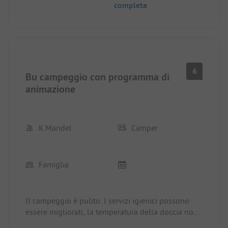
completa
6
Bu campeggio con programma di
animazione
K.Mandel
Camper
Famiglia
Il campeggio è pulito. I servizi igienici possono
essere migliorati, la temperatura della doccia non
è regolabile. I soffioni delle docce e i coperchi dei