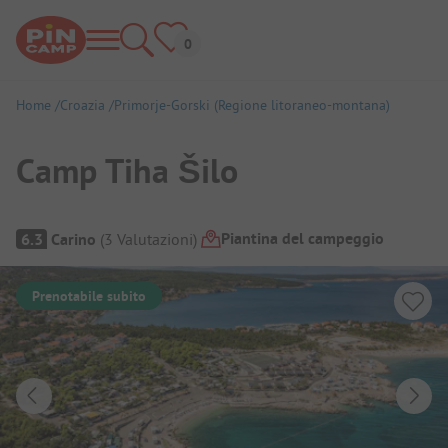
Home
Croazia
Primorje-Gorski (Regione litoraneo-montana)
Camp Tiha Šilo
Panoramica del campeggio
Piantina del campeggio
6.3
Carino
(
3
Valutazioni
)
Prenotabile subito