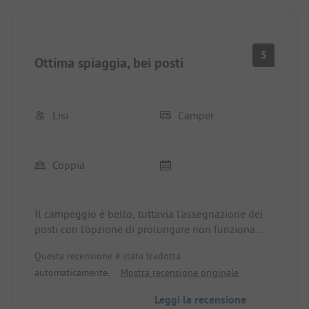
5
Ottima spiaggia, bei posti
Lisi
Camper
Coppia
Il campeggio è bello, tuttavia l'assegnazione dei
posti con l'opzione di prolungare non funziona.
Abbiamo dovuto lasciare il nostro posto (anche se
Questa recensione è stata tradotta
prima non c'erano prenotazioni) a causa di una
automaticamente.
Mostra recensione originale
prenotazione. Potremmo spostarci ma penso che
anche questo non funzioni. Siamo in bassa
Leggi la recensione
stagione.