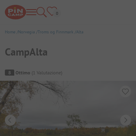
Home
Norvegia
Troms og Finnmark
Alta
CampAlta
Panoramica del campeggio
8
Ottimo
(
1
Valutazione
)