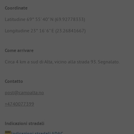
Coordinate
Latitudine 69° 55' 40" N (69.92778333)
Longitudine 23° 16' 6" E (23.26841667)
Come arrivare
Circa 4 km a sud di Alta, vicino alla strada 93. Segnalato.
Contatto
post@campalta.no
+4740077399
Indicazioni stradali
Indicazioni stradali ADAC