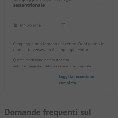
settentrionale
MrTwoTone
Campeggio non lontano dal centro. Ogni giorno le
renne attraversavano il campeggio. Molto
suggestivo.
Questa recensione è stata tradotta
Situato direttamente sull'acqua.
automaticamente.
Mostra recensione originale
Nessuna animazione o fronzoli.
Leggi la recensione
completa
Domande frequenti sul