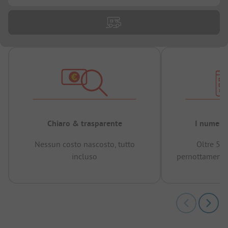
Chiaro & trasparente
I numeri 
Nessun costo nascosto, tutto
Oltre 50
incluso
pernottamenti 