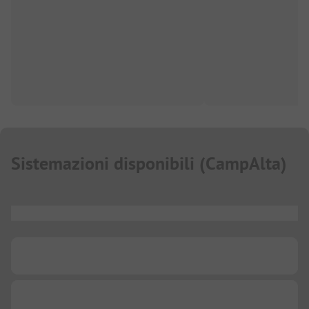
Sistemazioni disponibili
(
CampAlta
)
...
...
...