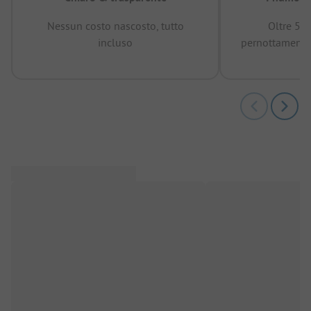
Nessun costo nascosto, tutto
Oltre 50
incluso
pernottamenti 