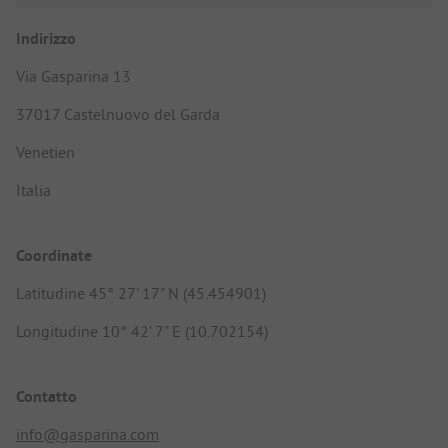
Indirizzo
Via Gasparina 13
37017 Castelnuovo del Garda
Venetien
Italia
Coordinate
Latitudine 45° 27' 17" N (45.454901)
Longitudine 10° 42' 7" E (10.702154)
Contatto
info@gasparina.com