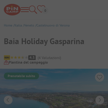
Home
Italia
Veneto
Castelnuovo di Verona
Baia Holiday Gasparina
Panoramica del campeggio
4.5
(
4
Valutazioni
)
Piantina del campeggio
Prenotabile subito