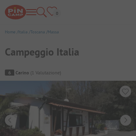
Home
Italia
Toscana
Massa
Campeggio Italia
Panoramica del campeggio
6
Carino
(
1
Valutazione
)