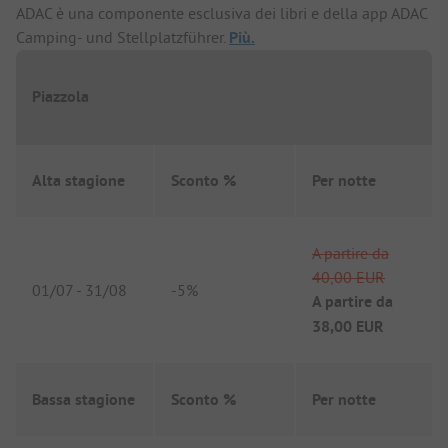
ADAC è una componente esclusiva dei libri e della app ADAC
Camping- und Stellplatzführer.
Più.
Piazzola
Alta stagione
Sconto %
Per notte
A partire da
40,00 EUR
01/07
-
31/08
-
5%
A partire da
38,00 EUR
Bassa stagione
Sconto %
Per notte