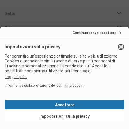
Italia
Svizzera
Francia
Croazia
Germania
Destinazioni
Campeggi Prenotabili
Case mobili in affitto
Su PiNCAMP