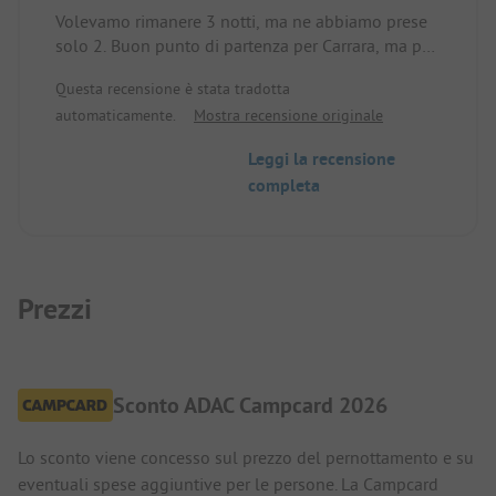
Volevamo rimanere 3 notti, ma ne abbiamo prese
solo 2. Buon punto di partenza per Carrara, ma per
il resto non c'è nulla di speciale. Nel mare ci sono
Questa recensione è stata tradotta
diversi muri di pietra e in spiaggia ci sono ciottoli,
automaticamente.
Mostra recensione originale
sia a destra che a sinistra della spiaggia pubblica.
La camp card ADAC costa 33 € a notte, meno il 15
Leggi la recensione
%, quindi rimangono 28 €.
completa
Prezzi
Sconto ADAC Campcard 2026
Lo sconto viene concesso sul prezzo del pernottamento e su
eventuali spese aggiuntive per le persone. La Campcard