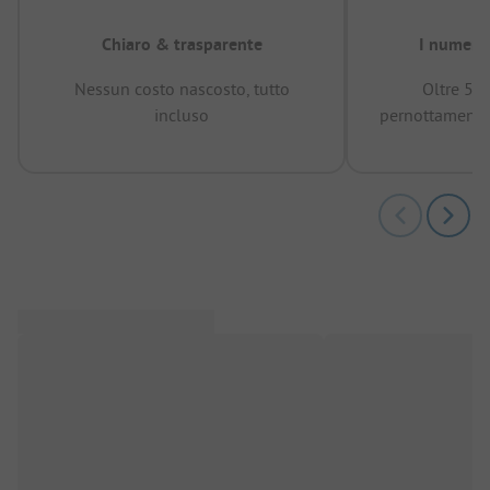
Chiaro & trasparente
I numeri 
Nessun costo nascosto, tutto
Oltre 50
incluso
pernottamenti 