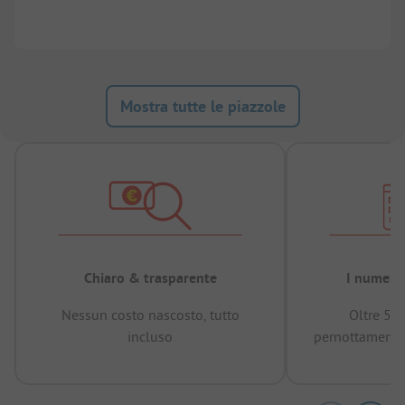
Mostra tutte le piazzole
Chiaro & trasparente
I numeri 
Nessun costo nascosto, tutto
Oltre 50
incluso
pernottamenti 