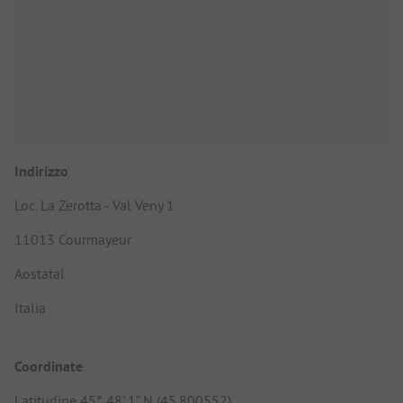
Indirizzo
Loc. La Zerotta - Val Veny 1
11013 Courmayeur
Aostatal
Italia
Coordinate
Latitudine 45° 48' 1" N (45.800552)