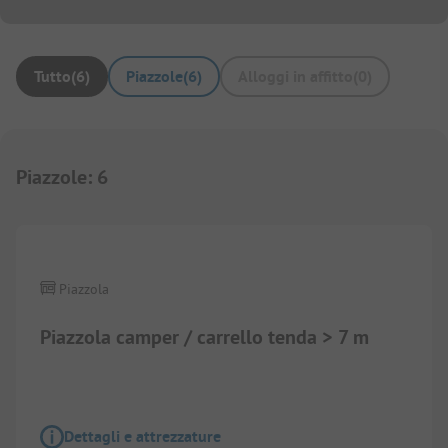
Tutto
(
6
)
Piazzole
(
6
)
Alloggi in affitto
(
0
)
Piazzole
:
6
Piazzola
Piazzola camper / carrello tenda > 7 m
Dettagli e attrezzature