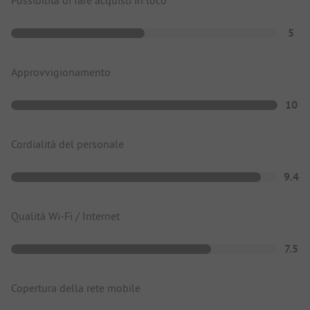
Possibilità di fare acquisti in loco
5
Approvvigionamento
10
Cordialità del personale
9.4
Qualità Wi-Fi / Internet
7.5
Copertura della rete mobile