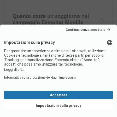
Quanto costa un soggiorno nel
campeggio Camping Aiguille
Noire?
I prezzi del campeggio Camping Aiguille Noire
possono variare a seconda del soggiorno (ad es.
periodo scelto, persone). Se si inseriscono le date
del viaggio, si possono vedere i prezzi.
Inserite qui
le date del vostro viaggio.
l campeggio Camping Aiguille
Vedi offerte
Noire dispone di cabine
sanitarie per ospiti a mobilità