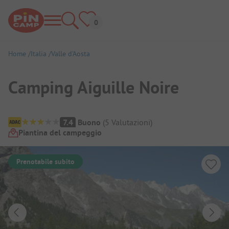
Home
Italia
Valle d'Aosta
Camping Aiguille Noire
Panoramica del campeggio
7.4
Buono
(
5
Valutazioni
)
Piantina del campeggio
Prenotabile subito