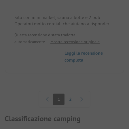
Sito con mini market, sauna a botte e 2 pub.
Operatori molto cordiali che aiutano a rispondere
a tutte le domande! La reception e il mini market
Questa recensione è stata tradotta
sono aperti dalle 8 alle 22. Fermata dell'autobus
automaticamente.
Mostra recensione originale
davanti al campeggio (ogni 30 minuti), biglietti
disponibili alla reception.
Leggi la recensione
Ottima posizione per le escursioni. I servizi igienici
completa
(3 aree) sono puliti ma in parte vecchi. Molto
tranquillo di notte. Piccola piscina disponibile.
Paginazione
1
2
Classificazione camping