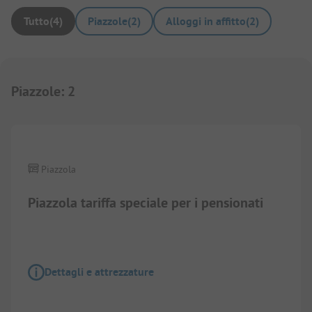
Tutto
(
4
)
Piazzole
(
2
)
Alloggi in affitto
(
2
)
Piazzole
:
2
1/
3
Piazzola
Piazzola tariffa speciale per i pensionati
Dettagli e attrezzature