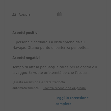
Coppia
Aspetti positivi
Il personale cordiale. La vista splendida su
Navajas. Ottimo punto di partenza per belle
escursioni (cascate, sorgenti termali, diga e Plaza
Aspetti negativi
del Olmo, e molto altro). È stato gradevole poter
sostare con il nostro camper nella parte inferiore.
Tempo di attesa per l'acqua calda per la doccia e il
L'intera struttura è distribuita a terrazze sul monte
lavaggio. Ci vuole un'eternità perché l'acqua
e non è particolarmente adatta per pedoni anziani.
diventi calda.
Le strutture sanitarie erano pulite.
Questa recensione è stata tradotta
Posto / affitto: Il problema dell'acqua calda.
automaticamente.
Mostra recensione originale
Leggi la recensione
completa