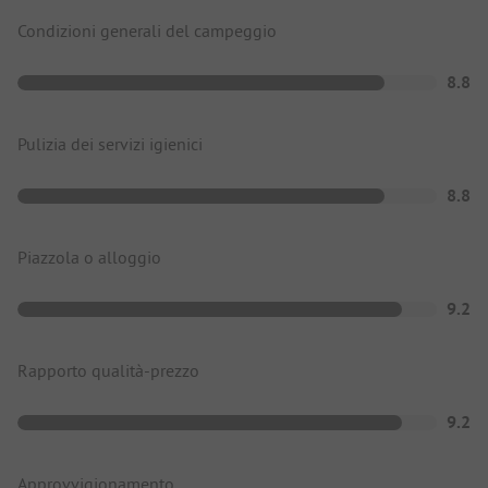
Condizioni generali del campeggio
8.8
Pulizia dei servizi igienici
8.8
Piazzola o alloggio
9.2
Rapporto qualità-prezzo
9.2
Approvvigionamento