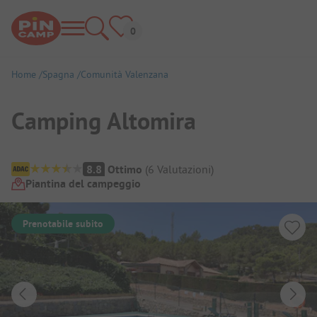
Home
Spagna
Comunità Valenzana
Camping Altomira
Panoramica del campeggio
8.8
Ottimo
(
6
Valutazioni
)
Piantina del campeggio
Prenotabile subito