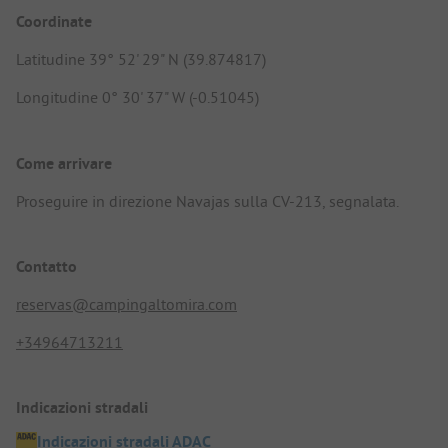
Coordinate
Latitudine 39° 52' 29" N (39.874817)
Longitudine 0° 30' 37" W (-0.51045)
Come arrivare
Proseguire in direzione Navajas sulla CV-213, segnalata.
Contatto
reservas@campingaltomira.com
+34964713211
Indicazioni stradali
Indicazioni stradali ADAC