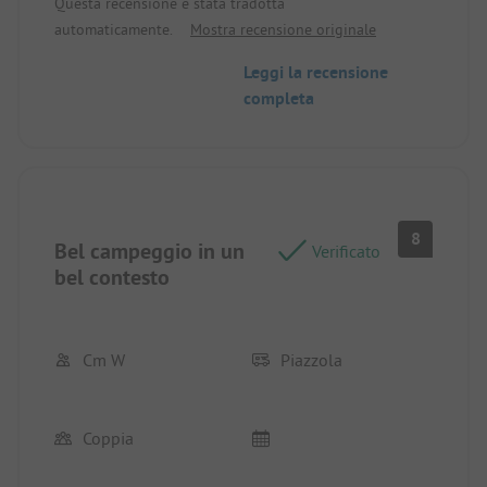
Questa recensione è stata tradotta
igienici
automaticamente.
Mostra recensione originale
Leggi la recensione
completa
8
Bel campeggio in un
Verificato
bel contesto
Cm W
Piazzola
Coppia