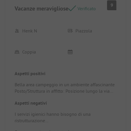
9
Vacanze meravigliose
Verificato
Henk N
Piazzola
Coppia
Aspetti positivi
Bella area campeggio in un ambiente affascinante
Posto/Struttura in affitto: Posizione lungo la via
verde, bella vista sulle montagne.
Aspetti negativi
I servizi igienici hanno bisogno di una
ristrutturazione
Posto/Struttura in affitto: Manutenzione dei servizi