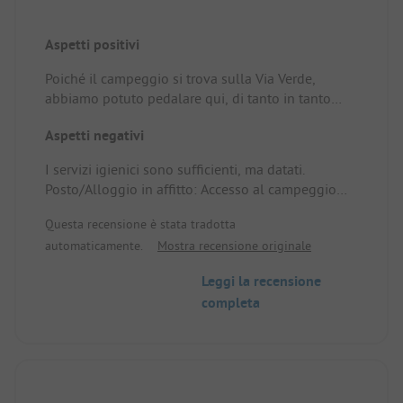
Aspetti positivi
Poiché il campeggio si trova sulla Via Verde,
abbiamo potuto pedalare qui, di tanto in tanto
godendo di bellissime viste senza traffico
Aspetti negativi
automobilistico.
La città vecchia è piccola ma davvero spagnola.
I servizi igienici sono sufficienti, ma datati.
Il Salto la Novia meritava anche una visita.
Posto/Alloggio in affitto: Accesso al campeggio
Posto/Alloggio in affitto: L'ambiente
tramite la Via Verde
Questa recensione è stata tradotta
automaticamente.
Mostra recensione originale
Leggi la recensione
completa