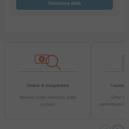
Seleziona date
Chiaro & trasparente
I numeri 
Nessun costo nascosto, tutto
Oltre 50
incluso
pernottamenti 