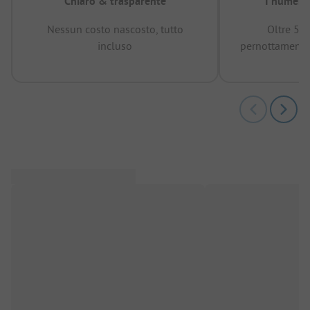
Chiaro & trasparente
I numeri 
Nessun costo nascosto, tutto
Oltre 50
incluso
pernottamenti 