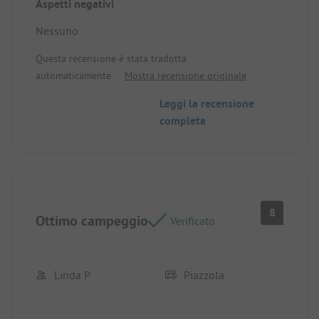
Aspetti negativi
ombra, l'auto può essere posteggiata nel
parcheggio per avere ancora più spazio vicino alla
Nessuno
tenda.
Questa recensione è stata tradotta
automaticamente.
Mostra recensione originale
Leggi la recensione
completa
8
Ottimo campeggio
Verificato
Linda P
Piazzola