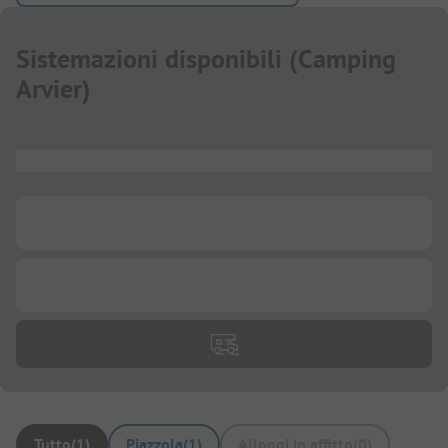
Sistemazioni disponibili
(
Camping
Arvier
)
...
...
...
Tutto
(
1
)
Piazzola
(
1
)
Alloggi in affitto
(
0
)