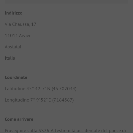
Indirizzo
Via Chaussa, 17
11011 Arvier
Aostatal
Italia
Coordinate
Latitudine 45° 42' 7" N (45.702034)
Longitudine 7° 9' 52" E (7.164567)
Come arrivare
Proseguire sulla SS26. All'estremità occidentale del paese di