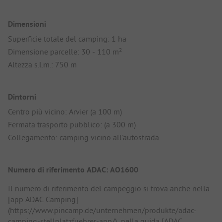
Dimensioni
Superficie totale del camping: 1 ha
Dimensione parcelle: 30 - 110 m²
Altezza s.l.m.: 750 m
Dintorni
Centro più vicino: Arvier (a 100 m)
Fermata trasporto pubblico: (a 300 m)
Collegamento: camping vicino all'autostrada
Numero di riferimento ADAC: AO1600
Il numero di riferimento del campeggio si trova anche nella
[app ADAC Camping]
(https://www.pincamp.de/unternehmen/produkte/adac-
camping-stellplatzfuehrer-app/), nella guida [ADAC