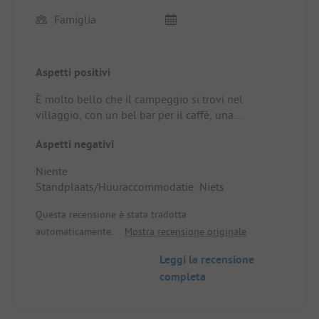
Famiglia
Aspetti positivi
È molto bello che il campeggio si trovi nel
villaggio, con un bel bar per il caffè, una
cioccolateria per del delizioso gelato, un negozio
Aspetti negativi
di paese dove si può comprare tutto per i pasti e
un ristorante buono per la pizza. Alla reception si
Niente
possono ricevere buoni consigli per escursioni.
Standplaats/Huuraccommodatie: Niets
Grand Paradiso è davvero un paradiso pieno di
fiori, farfalle e vedute incredibili.
Questa recensione è stata tradotta
Standplaats/Huuraccommodatie: Posto bello con
automaticamente.
Mostra recensione originale
vista
Leggi la recensione
completa