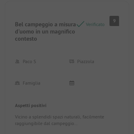
9
Bel campeggio a misura
Verificato
d'uomo in un magnifico
contesto
Paco S
Piazzola
Famiglia
Aspetti positivi
Vicino a splendidi spazi naturali, facilmente
raggiungibile dal campeggio
Posto/Ospitalità in affitto: Spazio ampio con