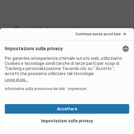
È possibile fare acquisti o
mangiare presso il campeggio
Camping Arvier?
Quante piazzole ha il
campeggio Camping Arvier?
Vedi offerte
Quanto dista il centro abitato