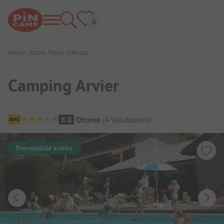
Home
Italia
Valle d'Aosta
Camping Arvier
Panoramica del campeggio
8.8
Ottimo
(
4
Valutazioni
)
Prenotabile subito