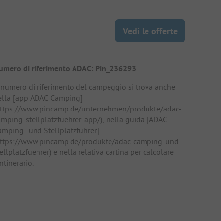
Vedi le offerte
umero di riferimento ADAC: Pin_236293
l numero di riferimento del campeggio si trova anche
ella [app ADAC Camping]
https://www.pincamp.de/unternehmen/produkte/adac-
amping-stellplatzfuehrer-app/), nella guida [ADAC
amping- und Stellplatzführer]
https://www.pincamp.de/produkte/adac-camping-und-
ellplatzfuehrer) e nella relativa cartina per calcolare
intinerario.