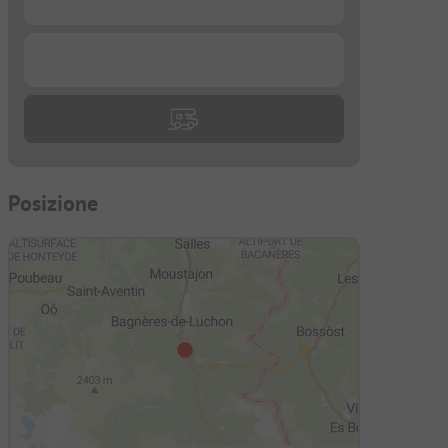
...
Posizione