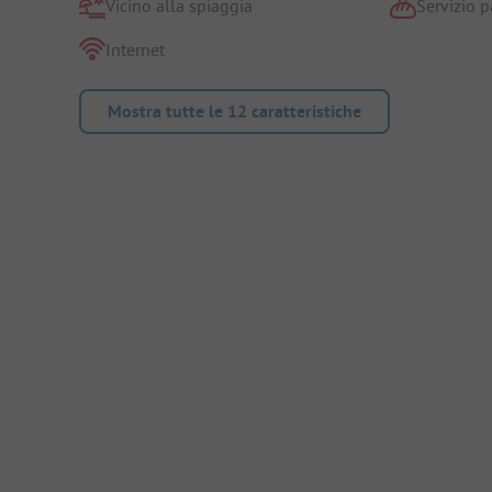
Vicino alla spiaggia
Servizio p
Internet
Mostra tutte le 12 caratteristiche