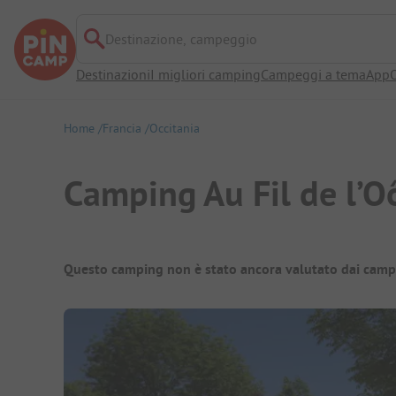
Destinazione, campeggio
Destinazioni
I migliori camping
Campeggi a tema
App
O
Home
Francia
Occitania
Camping Au Fil de l’O
Panoramica del campeggio
Questo camping non è stato ancora valutato dai camp