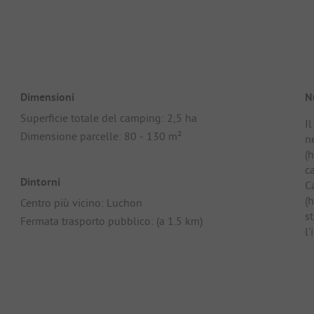
Dimensioni
N
Superficie totale del camping: 2,5 ha
I
Dimensione parcelle: 80 - 130 m²
n
(
c
Dintorni
C
(
Centro più vicino: Luchon
st
Fermata trasporto pubblico: (a 1.5 km)
l'