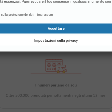
I numeri parlano da soli
Oltre 500.000 prenotati pernottamenti negli ultimi 12 mesi