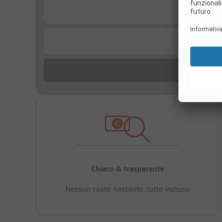
...
...
Chiaro & trasparente
Nessun costo nascosto, tutto incluso