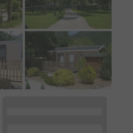
...
...