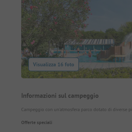
Visualizza 16 foto
Presentazione del campegg
Informazioni sul campeggio
Campeggio con un'atmosfera parco dotato di diverse pi
Offerte speciali