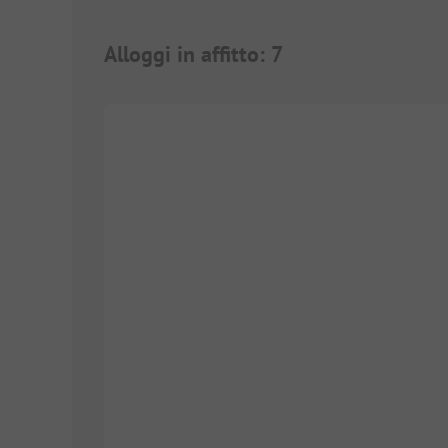
Alloggi in affitto
:
7
1/
6