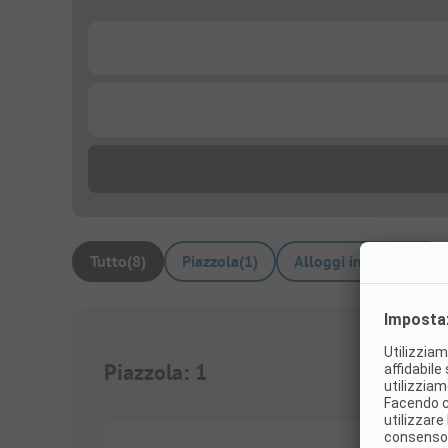
...
...
Tutto
(
8
)
Piazzola
(
1
)
Alloggi in affitto
(
7
)
Piazzola
:
1
1/
4