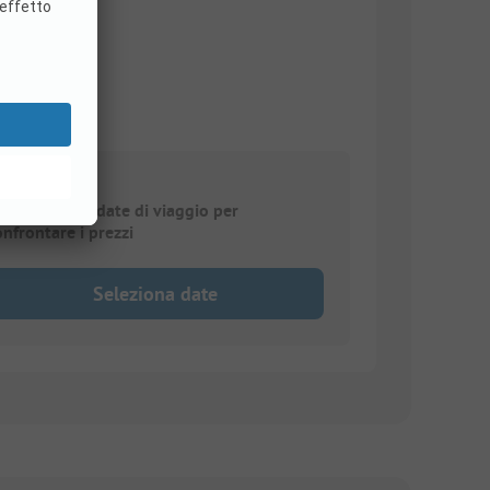
elezionare le date di viaggio per
onfrontare i prezzi
Seleziona date