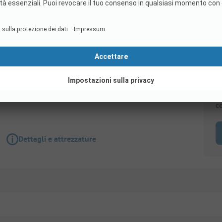
Piazzola
Piazzole 60-80 m² (Str. 26-70) con elettricità
Animali non ammessi
Wi-Fi
S
c
Dettagli e attrezzature