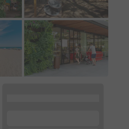
...
...