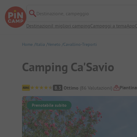
Destinazione, campeggio
Destinazioni
I migliori camping
Campeggi a tema
App
O
Home
Italia
Veneto
Cavallino-Treporti
Camping Ca'Savio
Panoramica del campeggio
Piantin
8.3
Ottimo
(
86
Valutazioni
)
Prenotabile subito