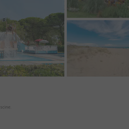
io
scine.