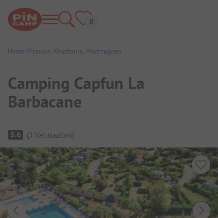
Home
Francia
Occitania
Portiragnes
Camping Capfun La
Barbacane
Panoramica del campeggio
5.6
(
5
Valutazioni
)