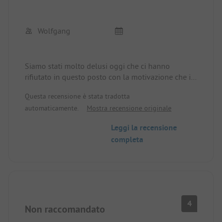
Wolfgang
Siamo stati molto delusi oggi che ci hanno
rifiutato in questo posto con la motivazione che in
linea di principio non sono più permessi camper
Questa recensione è stata tradotta
nel campeggio. Qui abbiamo trascorso tre
automaticamente.
Mostra recensione originale
bellissime vacanze e non riusciamo a capire
questo cambiamento, soprattutto perché il sito
Leggi la recensione
web dell'ADAC nel 2023 indica ancora 142
completa
piazzole. Wolfgang Brossart
4
Non raccomandato