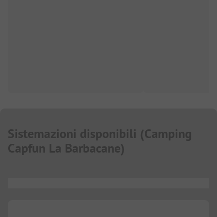
Sistemazioni disponibili
(
Camping
Capfun La Barbacane
)
...
...