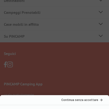
Destinazioni
Campeggi Prenotabili
Case mobili in affitto
Su PiNCAMP
Seguici
PiNCAMP Camping App
usala gratuitamente