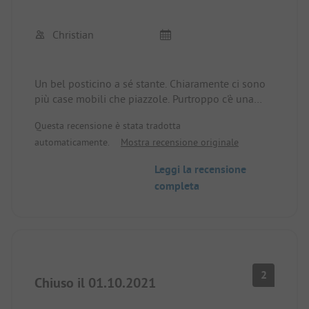
Christian
Un bel posticino a sé stante. Chiaramente ci sono
più case mobili che piazzole. Purtroppo c'è una
piaga di zanzare in tutto il sito, ma soprattutto
Questa recensione è stata tradotta
nella zona delle piazzole. È quasi impossibile
automaticamente.
Mostra recensione originale
stare all'aperto e i comuni rimedi come le
zanzariere sono inefficaci. Nel tragitto dalla
Leggi la recensione
macchina alla roulotte, si viene attaccati da
completa
innumerevoli zanzare in ogni momento.
I servizi igienici sono buoni, ma vengono puliti
troppo raramente. Non troverete il sapone per
lavarvi le mani.
2
La piscina è buona e pulita.
Chiuso il 01.10.2021