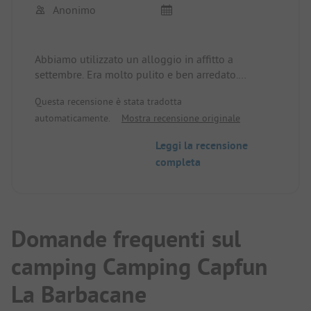
Anonimo
Abbiamo utilizzato un alloggio in affitto a
settembre. Era molto pulito e ben arredato.
Solo le coperture usa e getta dei letti non erano
Questa recensione è stata tradotta
raccomandabili.
automaticamente.
Mostra recensione originale
Per il resto tutto era al top:
Il personale era molto cordiale e abbiamo sempre
Leggi la recensione
trovato personale che parlava tedesco.
completa
Il complesso era molto bello e ben tenuto.
Area piscina molto bella anche per i bambini.
Super area esterna di fronte allo chalet con piante
per la privacy.
Anche il cibo del ristorante era molto buono.
Domande frequenti sul
Nel complesso, possiamo solo raccomandare il
posto.
camping Camping Capfun
La Barbacane