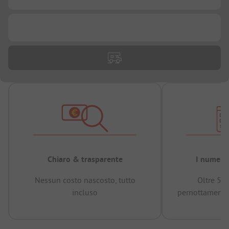
...
Chiaro & trasparente
I numeri 
Nessun costo nascosto, tutto
Oltre 50
incluso
pernottamenti 