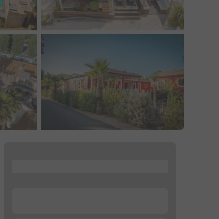
...
...