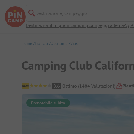
Destinazione, campeggio
Destinazioni
I migliori camping
Campeggi a tema
App
O
Home
Francia
Occitania
Vias
Camping Club Californ
Panoramica del campeggio
Piant
8.6
Ottimo
(
1484
Valutazioni
)
Prenotabile subito