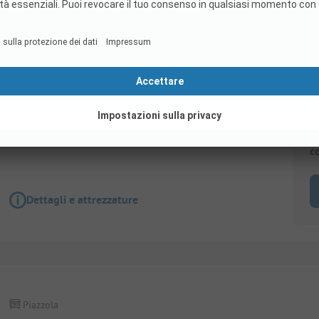
Piazzola
Pitch PREMIUM = 95m² with private sanitary fa
electricity
Animali ammessi
Wi-Fi
S
c
Dettagli e attrezzature
Piazzola