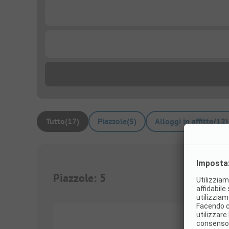
...
...
Tutto
(
17
)
Piazzole
(
5
)
Alloggi in affitto
(
12
)
Piazzole
:
5
1/
4