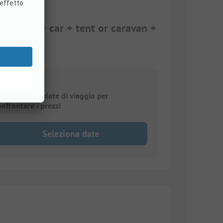
cilities + car + tent or caravan +
elezionare le date di viaggio per
onfrontare i prezzi
Seleziona date