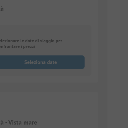
tà
elezionare le date di viaggio per
onfrontare i prezzi
Seleziona date
tà - Vista mare