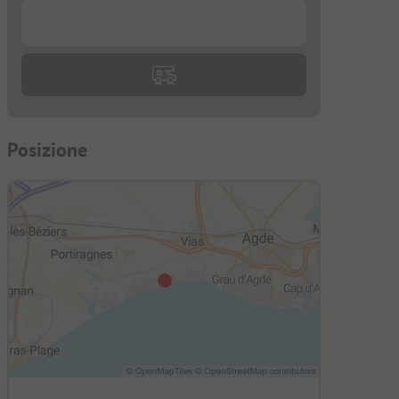
...
Posizione