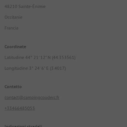
48210 Sainte-Énimie
Occitanie
Francia
Coordinate
Latitudine 44° 21' 12" N (44.353561)
Longitudine 3° 24' 6" E (3.4017)
Contatto
contact@campingcouderc.fr
+33466485053
Indicazioni stradali