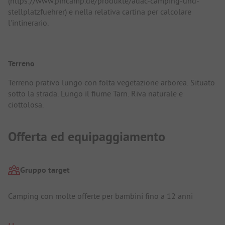
(https://www.pincamp.de/produkte/adac-camping-und-
stellplatzfuehrer) e nella relativa cartina per calcolare
l'intinerario.
Terreno
Terreno prativo lungo con folta vegetazione arborea. Situato
sotto la strada. Lungo il fiume Tarn. Riva naturale e
ciottolosa.
Offerta ed equipaggiamento
Gruppo target
Camping con molte offerte per bambini fino a 12 anni