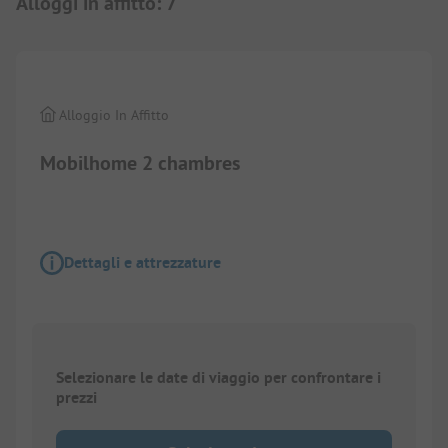
Alloggi in affitto
:
7
Ancora nessuna foto. Ci stiamo lavorando
Alloggio In Affitto
Mobilhome 2 chambres
Dettagli e attrezzature
Selezionare le date di viaggio per confrontare i
prezzi