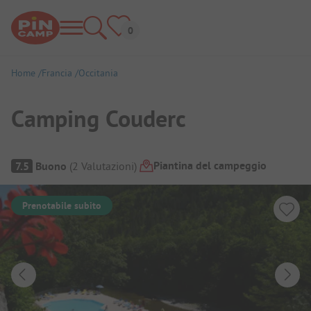
Home
Francia
Occitania
Camping Couderc
Panoramica del campeggio
Piantina del campeggio
7.5
Buono
(
2
Valutazioni
)
Prenotabile subito