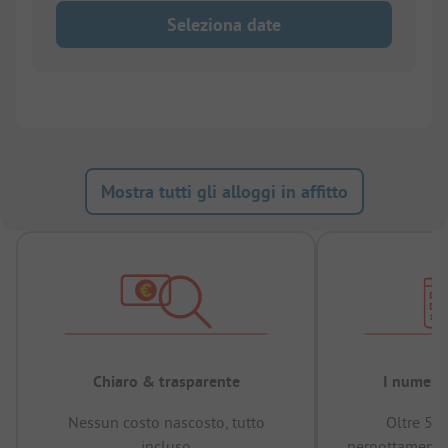
Seleziona date
Mostra tutti gli alloggi in affitto
Chiaro & trasparente
I numeri 
Nessun costo nascosto, tutto
Oltre 50
incluso
pernottamenti 