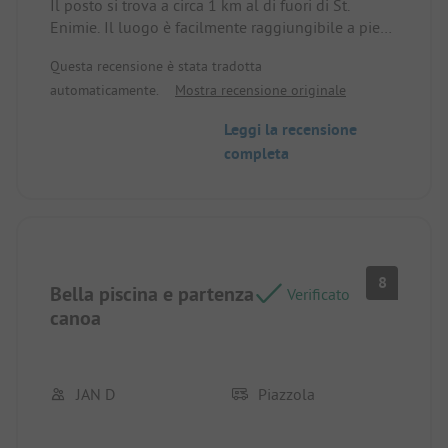
Il posto si trova a circa 1 km al di fuori di St.
Enimie. Il luogo è facilmente raggiungibile a piedi.
I servizi igienici sono vecchi, ma molto puliti. Il
Questa recensione è stata tradotta
personale è molto gentile e disponibile. Alla
automaticamente.
Mostra recensione originale
reception è possibile prenotare panini per il giorno
successivo. I posti sono abbastanza grandi. Proprio
Leggi la recensione
accanto al posto c'è anche un noleggio canoe.
completa
8
Bella piscina e partenza
Verificato
canoa
JAN D
Piazzola