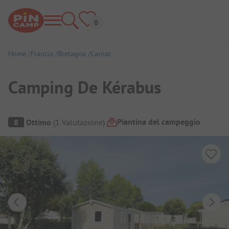
Home
Francia
Bretagna
Carnac
Camping De Kérabus
Panoramica del campeggio
Piantina del campeggio
8
Ottimo
(
1
Valutazione
)