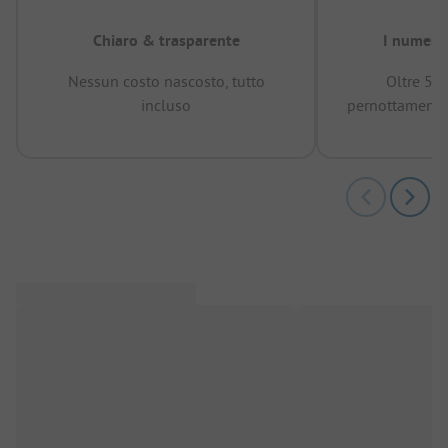
Chiaro & trasparente
I numeri 
Nessun costo nascosto, tutto
Oltre 50
incluso
pernottamenti 