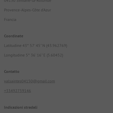
04150 Simiane-la-Rotonde
Provence-Alpes-Côte d'Azur
Francia
Coordinate
Latitudine 43° 57' 45" N (43.962769)
Longitudine 5° 36' 16" E (5.60452)
Contatto
valsaintes04150@gmail.com
+33492759146
Indicazioni stradali