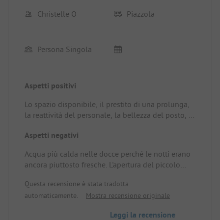
Christelle O
Piazzola
Persona Singola
Aspetti positivi
Lo spazio disponibile, il prestito di una prolunga,
la reattività del personale, la bellezza del posto, la
pulizia dei servizi e delle docce.
Aspetti negativi
Posizione/Alloggio: Alloggio in tenda, quindi
posizione molto adeguata grazie all'ampio spazio
Acqua più calda nelle docce perché le notti erano
e all'elettricità come concordato.
ancora piuttosto fresche. L'apertura del piccolo
negozio sarebbe un valore aggiunto (o un
Questa recensione è stata tradotta
distributore), anche se non è ancora alta stagione.
automaticamente.
Mostra recensione originale
Leggi la recensione