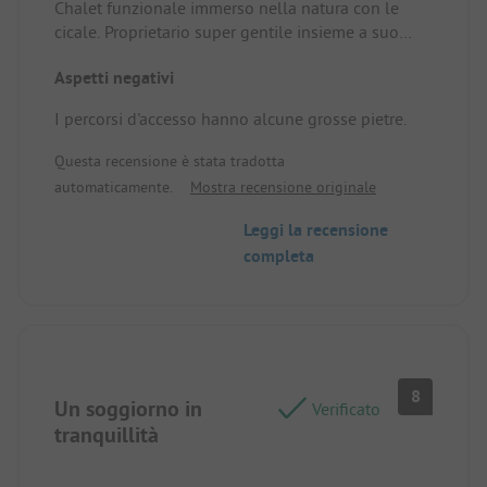
Chalet funzionale immerso nella natura con le
cicale. Proprietario super gentile insieme a suo
figlio. La piscina è al top. Posizione e alloggio: la
Aspetti negativi
tranquillità del soggiorno.
I percorsi d'accesso hanno alcune grosse pietre.
Questa recensione è stata tradotta
automaticamente.
Mostra recensione originale
Leggi la recensione
completa
8
Un soggiorno in
Verificato
tranquillità