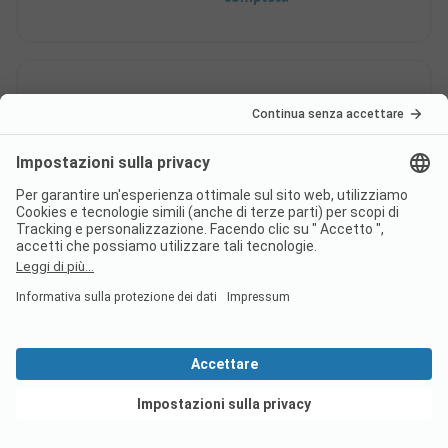
7
Una sola notte in
Verificato
questo campeggio
Stéphanie F
Alloggio In Affitto
Famiglia
Aspetti positivi
Vedi offerte
Abbiamo trascorso solo una notte in questo
campeggio, in un chalet in legno. È un luogo