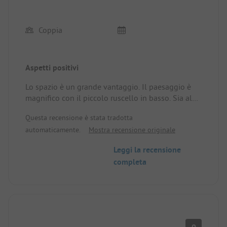
Coppia
Aspetti positivi
Lo spazio è un grande vantaggio. Il paesaggio è
magnifico con il piccolo ruscello in basso. Sia al
sole che all'ombra, abbiamo la scelta. Accoglienza
Questa recensione è stata tradotta
per i cani. Posizione / Sistemazione in affitto:
automaticamente.
Mostra recensione originale
Alcuni posti richiedono che il cavo elettrico
attraversi la strada, ma non è un problema. Piatto.
Leggi la recensione
completa