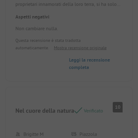
proprietari innamorati della loro terra, si ha solo
voglia di rispettare questo luogo come vogliono
Aspetti negativi
loro. Inoltre, i cani sono i benvenuti. Torneremo
per trascorrere una settimana qui.
Non cambiare nulla.
Questa recensione è stata tradotta
automaticamente.
Mostra recensione originale
Leggi la recensione
completa
10
Nel cuore della natura
Verificato
Brigitte M
Piazzola