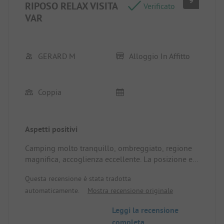
9
RIPOSO RELAX VISITA
Verificato
VAR
GERARD M
Alloggio In Affitto
Coppia
Aspetti positivi
Camping molto tranquillo, ombreggiato, regione
magnifica, accoglienza eccellente. La posizione e
l'alloggio in affitto offrono un'accoglienza
Questa recensione è stata tradotta
eccezionale, calma e riposante.
automaticamente.
Mostra recensione originale
Leggi la recensione
completa