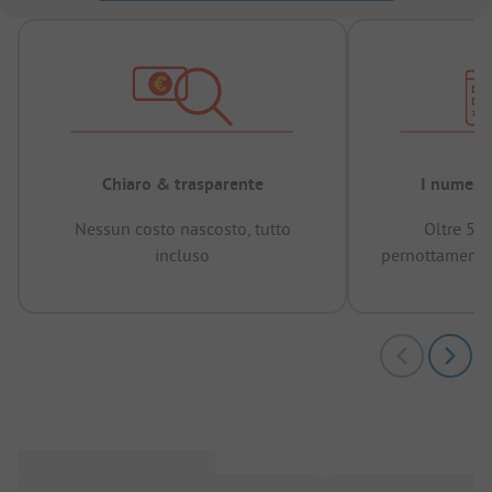
Chiaro & trasparente
I numeri 
Nessun costo nascosto, tutto
Oltre 50
incluso
pernottamenti 