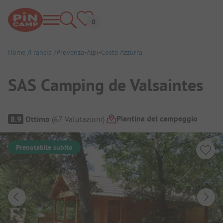
Home
Francia
Provenza-Alpi-Costa Azzurra
SAS Camping de Valsaintes
Panoramica del campeggio
Piantina del campeggio
8.9
Ottimo
(
67
Valutazioni
)
Prenotabile subito