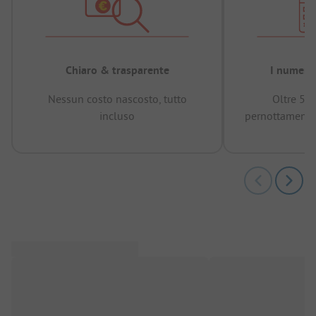
Chiaro & trasparente
I numeri 
Nessun costo nascosto, tutto
Oltre 50
incluso
pernottamenti 