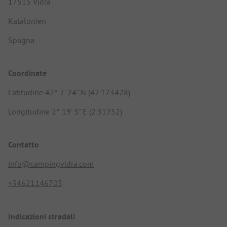
17515 Vidrà
Katalonien
Spagna
Coordinate
Latitudine 42° 7' 24" N (42.123428)
Longitudine 2° 19' 3" E (2.31752)
Contatto
info@campingvidra.com
+34621146703
Indicazioni stradali