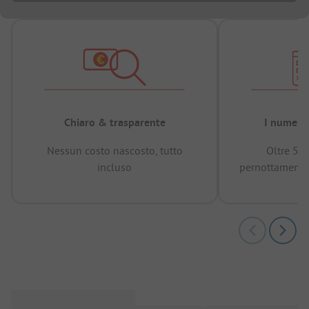
Chiaro & trasparente
I numeri 
Nessun costo nascosto, tutto
Oltre 50
incluso
pernottamenti 