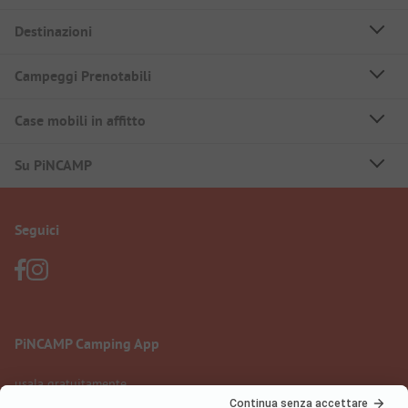
Destinazioni
Campeggi Prenotabili
Case mobili in affitto
Su PiNCAMP
Seguici
PiNCAMP Camping App
usala gratuitamente