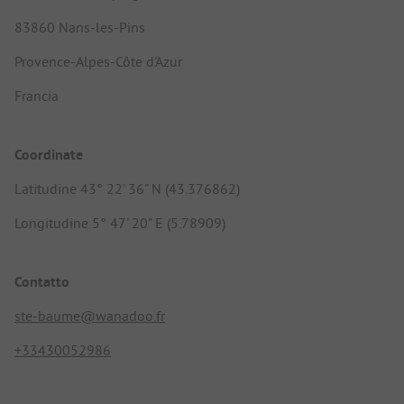
83860 Nans-les-Pins
Provence-Alpes-Côte d'Azur
Francia
Coordinate
Latitudine 43° 22' 36" N (43.376862)
Longitudine 5° 47' 20" E (5.78909)
Contatto
ste-baume@wanadoo.fr
+33430052986