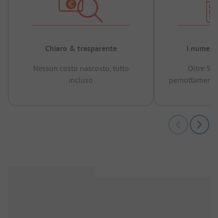
Chiaro & trasparente
I numeri 
Nessun costo nascosto, tutto
Oltre 50
incluso
pernottamenti 