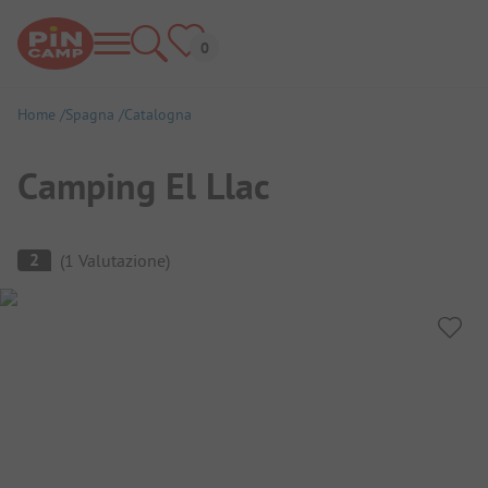
Home
Spagna
Catalogna
Camping El Llac
Panoramica del campeggio
2
(
1
Valutazione
)