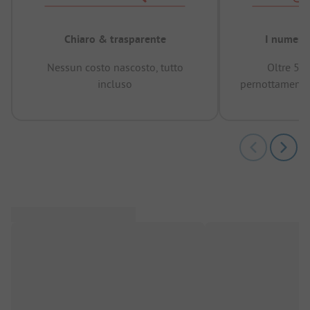
Chiaro & trasparente
I numeri 
Nessun costo nascosto, tutto
Oltre 50
incluso
pernottamenti 