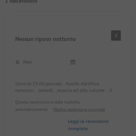
1 Recensioni
2
Nessun riposo notturno
Pete
Sono le 23:00 passate... fuochi d'artificio
rumorosi... petardi....musica ad alto volume... il
personale del campeggio ci guarda... quando
Questa recensione è stata tradotta
parliamo con loro non ci guardano nemmeno....è
automaticamente.
Mostra recensione originale
proprio così... è fiesta... il campeggio è
estremamente affollato... ed è ancora fuori
Leggi la recensione
stagione
completa